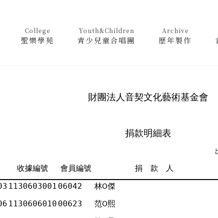
College
Youth&Children
Archive
聖樂學苑
青少兒童合唱團
歷年製作
財團法人音契文化藝術基金會
捐款明細表
收據編號
會員編號
捐 款 人
03
1130603001
06042
林
傑
Ο
06
1130606010
00623
范
熙
Ο