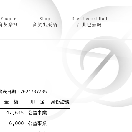
Ypaper
Shop
Bach Recital Hall
音契樂訊
音契出版品
台北巴赫廳
出表日期：2024/07/05
金 額
用 途
身份證號
47,645
公益事業
6,000
公益事業