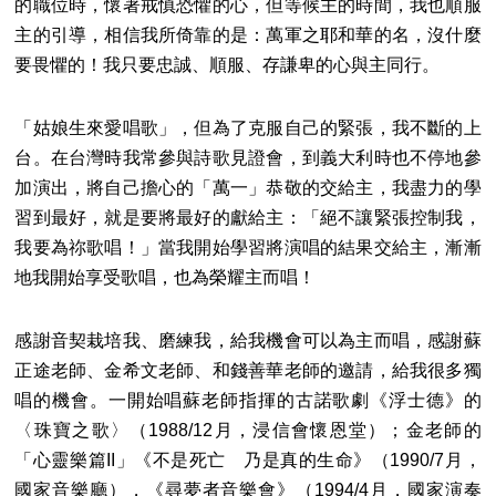
的職位時，懷著戒慎恐懼的心，但等候主的時間，我也順服
主的引導，相信我所倚靠的是：萬軍之耶和華的名，沒什麼
要畏懼的！我只要忠誠、順服、存謙卑的心與主同行。
「姑娘生來愛唱歌」，但為了克服自己的緊張，我不斷的上
台。在台灣時我常參與詩歌見證會，到義大利時也不停地參
加演出，將自己擔心的「萬一」恭敬的交給主，我盡力的學
習到最好，就是要將最好的獻給主：「絕不讓緊張控制我，
我要為祢歌唱！」當我開始學習將演唱的結果交給主，漸漸
地我開始享受歌唱，也為榮耀主而唱！
感謝音契栽培我、磨練我，給我機會可以為主而唱，感謝蘇
正途老師、金希文老師、和錢善華老師的邀請，給我很多獨
唱的機會。一開始唱蘇老師指揮的古諾歌劇《浮士德》的
〈珠寶之歌〉（1988/12月，浸信會懷恩堂）；金老師的
「心靈樂篇II」《不是死亡 乃是真的生命》（1990/7月，
國家音樂廳），《尋夢者音樂會》（1994/4月，國家演奏