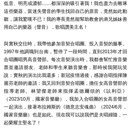
低音、明亮或濃郁……都深深的吸引著我！我也盡力去雕琢
這些樂器，當迷失聲音的學生找回自己的原音，竟然如此動
聽，讓我驚嘆不已！我的專長竟然能幫助教會的弟兄姊妹善
用自己的樂器（聲音），歌唱讚美主名！
與實秋交往時，我帶他參加音契合唱團、投入音契的服事。
1997年他調職到台南，暫停了一段時間，直到2013年才回
合唱團唱男高音聲部。每次音契演出時，我都會幫忙推音樂
票並邀請朋友、老師和學生來聽音樂會，那時候我開玩笑
說：實秋的演出比我還多；新冠疫情過後，感謝合唱指揮陳
麗芬老師的邀請：我又回到音契合唱團，擔任女高音聲部的
指導老師。林望傑老師來指揮孟德爾頌的《以利亞》
（2023/10月，國家音樂廳），我加入合唱團的女高音聲部
一起演出，接著布拉姆斯的《德意志安魂曲》（2024/6月，
國家音樂廳）也是如此。現在我可以說我們是夫唱婦隨，一
起榮耀主聖名了！