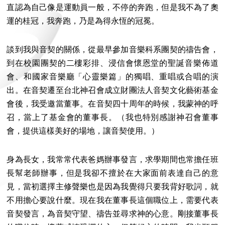
直認為自己像是運動員一般，不停的奔跑，但是我不為了奧
運的桂冠，我奔跑，乃是為得永恆的冠冕。
談到我與音契的關係，從最早參加音樂科系團契的禱告會，
到在校園團契的二樓彩排、浸信會懷恩堂的聖誕音樂佈道
會、和國家音樂廳「心靈樂篇」的獨唱、重唱或合唱的演
出。在音契遷至台北神召會成立財團法人音契文化藝術基金
會後，我受邀當董事。在音契四十周年的時候，我蒙神的呼
召，當上了基金會的董事長。（我也特別感謝神召會董事
會，提供這樣美好的場地，讓音契使用。）
身為長女，我常常代表爸媽辦事發言，求學期間也常擔任班
長幫老師辦事，但是我卻不擅於在大家面前表達自己的意
見，當初選擇主修聲樂也是因為我覺得只要我背好歌詞，就
不用擔心要說什麼。現在我在董事長這個職位上，需要代表
音契發言，為音契守望、禱告並尋求神的心意。剛接董事長