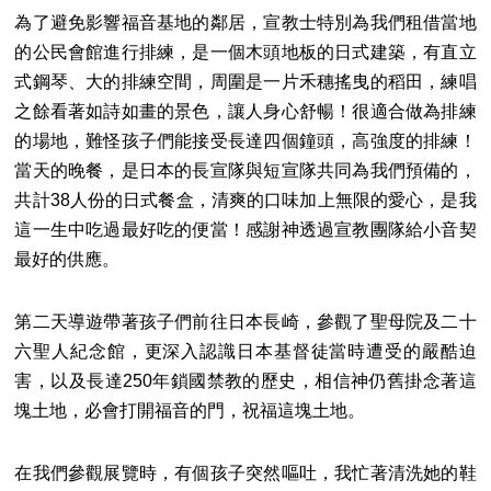
為了避免影響福音基地的鄰居，宣教士特別為我們租借當地
的公民會館進行排練，是一個木頭地板的日式建築，有直立
式鋼琴、大的排練空間，周圍是一片禾穗搖曳的稻田，練唱
之餘看著如詩如畫的景色，讓人身心舒暢！很適合做為排練
的場地，難怪孩子們能接受長達四個鐘頭，高強度的排練！
當天的晚餐，是日本的長宣隊與短宣隊共同為我們預備的，
共計38人份的日式餐盒，清爽的口味加上無限的愛心，是我
這一生中吃過最好吃的便當！感謝神透過宣教團隊給小音契
最好的供應。
第二天導遊帶著孩子們前往日本長崎，參觀了聖母院及二十
六聖人紀念館，更深入認識日本基督徒當時遭受的嚴酷迫
害，以及長達250年鎖國禁教的歷史，相信神仍舊掛念著這
塊土地，必會打開福音的門，祝福這塊土地。
在我們參觀展覽時，有個孩子突然嘔吐，我忙著清洗她的鞋