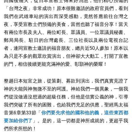
回國後幾天，從日本宣教士傳來好消息，他們精心預備的
「台灣之夜」非常成功！原本很難邀請的政府官員們，看到
我們在武雄車站的演出而深受感動，竟然答應前往台灣之
夜，享受宣教士們預備的美食，當然也聽了福音分享！當天
有兩位市長及夫人、兩位町長、眾議員、一位眾議員秘書、
郵局局長、駐日的台灣處長、三位社長以及兩位電視台記
者，連同宣教士邀請的福音朋友，總共近50人參加！原本以
為只是不多的觀眾欣賞演出，但神卻大大動工，打開了宣教
的門，相信後續更能充滿神的愛、彰顥神的榮耀！
整趟日本短宣之旅，從策劃、募款到演出，我們真實見證了
神的大能與神無微不至的呵護。神給我們一個異象，一個我
們從沒做過沒想過的超級任務，但他是信實公義的神，引導
我們突破了所有的困難，也給我們充足的供應，聖經馬太福
音第6章第33節「
你們要先求他的國和他的義，這些東西都
要加給你們了
」。是的，這一切都是神所成就的，更超乎我
們所求所想的！