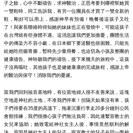
子之餘，心中不斷禱告，求神醫治，正思考要到哪裡幫她買
一雙鞋時，同工告訴我，有另一位團員在才買了一雙全新的
鞋，剛好可以用上，感謝神早有預備！晚餐後這孩子又吐
了！與家長聯絡時得知她的妹妹也正在發燒中，可能這孩子
在台灣就有些身體不適。這消息讓我們更加擔憂，團體生活
中的傳染力不容小覷，在日本鄉下要送醫也很困難。只能先
給她吃些腸胃藥，暫時先少量用餐，也迫切為小孩及整團的
健康禱告。神聆聽我們的禱告，接下來幾天的旅程中，這孩
子沒再嘔吐，其他孩子也是健健康康的完成旅程，感謝上帝
的醫治與保守！消除我們的憂慮。
當我們回到福音基地時，有位當地婦人很不友善來說，這塊
空地是神社的土地，不准我們停車！但隔天如果沒有車，孩
子們得要在35度的高溫下，拖著沉重行李走20多分鐘到公民
會館排練，我們很擔心孩子們無法負荷，因此連繫宣教士的
女兒來協助；她致電給神社女主人後，事情竟然順利的解
決，原因是神社女主人的兒子，跟宣教士的兒子在同一學校