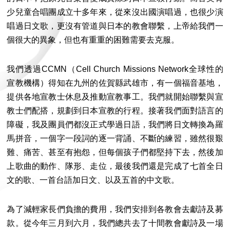
少兒童合唱團成立十多年來，從來沒出國演唱過，也很少演
唱過日文歌，更沒有管道與日本的教會聯繫，上帝給我們一
個很大的異象，但也有重重的困難需要去克服。
我們透過CCMN（Cell Church Missions Network全球性的
宣教機構）得知在九州的佐賀縣武雄市，有一個福音基地，
提供各地宣教士休息及推動宣教事工。我們就開始聯繫與宣
教士們配搭，規劃到日本宣教的行程。接著我們面對語言的
障礙，我及團員們都沒正式學過日語，我們將日文轉換為羅
馬拼音，一個字一段詞的逐一背誦、不斷的練習，雖然很艱
難、痛苦、甚至有抱怨，但每個孩子們都堅持下去，然後加
上歌曲的動作、隊形、走位，最後我們還是完成了七首全日
文的歌、一首台語加日文、以及五首的中文歌。
為了減輕家長們負擔的費用，我們安排到各教會去獻詩及募
款。從今年三月到六月，我們總共去了十間教會獻詩及一場