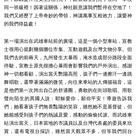
同一班級裡！因著這關係，神社願意讓我們暫停在空地了！
我們又經歷了上帝奇妙的帶領，神讓萬事互相效力，讓愛神
的我們得益處！
第一場演出在武雄車站前的廣場，這是一個小型車站，宣教
士很用心規劃幾個攤位市集、互動遊戲及台灣文物分享。但
我們去的前兩天，九州發生大暴雨，淹水造成部分路段全面
停駛，宣教士原先很擔心暴雨會影響我們的戶外演出。感謝
神一切都看顧，演出當天艷陽高照，孩子們一邊擦汗一邊跳
舞唱歌，還帶著滿滿的微笑，向往來車站的人傳揚福音，這
是他們第一次跨出自己的舒適圈，勇敢的在街頭歌唱、用歌
聲向陌生的異國人說：耶穌愛你，願你平安！導遊告訴我
們，她看著孩子們無畏豔陽的笑容，雖然她不是基督徒，但
她能感受到孩子們的熱誠及愛，感動的偷偷拭淚。而武雄車
站演出當天，日本當地的市議員以及台灣代表處的委員來欣
賞，還有電視台採訪，雖然當天觀眾不多，但等我們回台