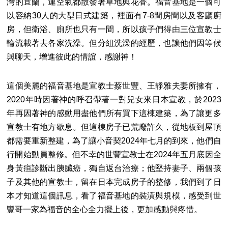
灣的宜蘭，連空氣都散發著草地與花香。福音基地是一個可
以容納30人的大型日式建築，裡面有7-8間房間以及客廳廚
房，但衛浴、廁所也只有一間，所以孩子們得由三位宣教士
輪流載著去各家洗澡。但分組洗澡的經歷，也讓他們因等候
與聊天，增進彼此的情誼，感謝神！
這個美麗的福音基地是宣教士蔡世豐、王靜雅夫妻所擁有，
2020年時因著神的呼召帶著一對兒女來日本宣教，於2023
年再因著神的感動用盡他們所有買下這棟建築，為了讓更多
宣教士有地方歇息。但這棟房子已荒廢許久，從地板到屋頂
都需要重新整建，為了讓小音契2024年七月的到來，他們自
行開始動員整修。但不幸的世豐宣教士在2024年五月底因全
身黃疸診斷出胰臟癌，獨自返台治療；他堅持妻子、兩個孩
子及其他的宣教士，留在日本完成房子的整修，我們到了日
本才知道這個訊息，看了福音基地的裝潢與規模，感受到世
豐哥一家為福音的全心全力擺上後，更加感動與疼惜。