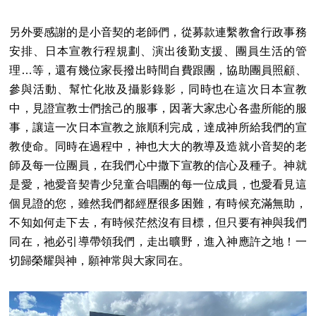
另外要感謝的是小音契的老師們，從募款連繫教會行政事務
安排、日本宣教行程規劃、演出後勤支援、團員生活的管
理…等，還有幾位家長撥出時間自費跟團，協助團員照顧、
參與活動、幫忙化妝及攝影錄影，同時也在這次日本宣教
中，見證宣教士們捨己的服事，因著大家忠心各盡所能的服
事，讓這一次日本宣教之旅順利完成，達成神所給我們的宣
教使命。同時在過程中，神也大大的教導及造就小音契的老
師及每一位團員，在我們心中撒下宣教的信心及種子。神就
是愛，祂愛音契青少兒童合唱團的每一位成員，也愛看見這
個見證的您，雖然我們都經歷很多困難，有時候充滿無助，
不知如何走下去，有時候茫然沒有目標，但只要有神與我們
同在，祂必引導帶領我們，走出曠野，進入神應許之地！一
切歸榮耀與神，願神常與大家同在。