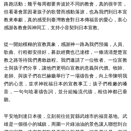
路跑活動；幾乎每周都要奔波於不同的教會，真的很辛苦，
但看著會眾因著孩子的歌聲而感動落淚，也為我們到日本宣
教來奉獻，真的感受到臺灣教會對日本傳福音的愛心，衷心
感謝各教會與神同工，支持小音契到日本宣教。
從一開始模糊的宣教異象，感謝神一路為我們預備，人員、
歌曲、行程都安排好，募款經費也已達標，一條清清楚楚宣
教之路等待我們勇敢啟程。我們邀請了一位牧者、一位宣教
士與孩子們分享，讓他們更明白宣教的意義與代價。牧師、
老師、與孩子們在巴赫廳舉行了一場禱告會，向上帝陳明我
們的心意，並求神祝福日本的宣教事工；孩子們稚嫩的嗓
音，一句句唸著禱告詞，並分組輪流代禱，相信神都已垂
聽。
平安地到達日本後，立刻前往佐賀縣武雄市的福音基地。武
雄是一個很小的城鎮，周圍一片綠油油的景色讓人聯想到台