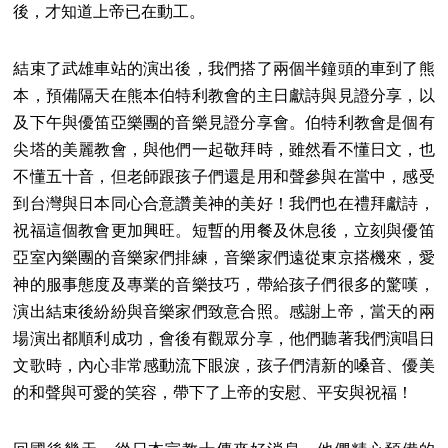
後，才知道上帝已在動工。
結束了武雄車站的演出後，我們搭了兩個半鐘頭的車到了熊
本，預備隔天在熊本伯特利教會的主日獻詩與見證分享，以
及下午與優笛亞樂團的音樂見證分享會。伯特利教會是個有
尖塔的美麗教會，與他們一起敬拜時，雖然看不懂日文，也
不懂五十音，但老師跟孩子們還是用和聲參與在當中，感受
到台灣與日本同心合意讚美神的美好！我們也在禮拜獻詩，
祝福這個教會更加興旺。短暫的用餐及休息後，立刻與優笛
亞室內樂團的音樂家們排練，音樂家們遠從東京搭機來，愛
神的服事態度及專業的音樂技巧，帶給孩子們很多的驚嘆，
演出結束後紛紛與音樂家們致意合照。感謝上帝，當天的兩
場演出都順利成功，會後有觀眾分享，他們聽著我們演唱日
文歌時，內心非常感動流下眼淚，孩子們清新的嗓音、優美
的和聲與可愛的笑容，帶下了上帝的安慰、平安與祝福！