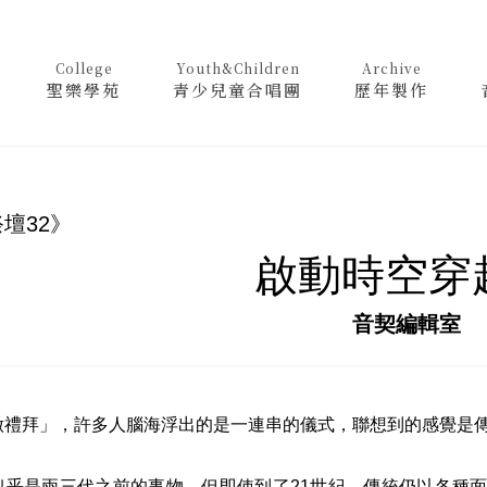
College
Youth&Children
Archive
聖樂學苑
青少兒童合唱團
歷年製作
壇32》
啟動時空穿
音契編輯室
做禮拜」，許多人腦海浮出的是一連串的儀式，聯想到的感覺是
小歌手
似乎是兩三代之前的事物。但即使到了21世紀，傳統仍以各種