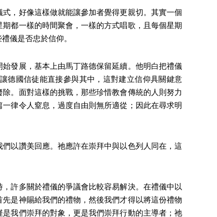
儀式，好像這樣做就能讓參加者覺得更親切。其實一個
星期都一樣的時間聚會，一樣的方式唱歌，且每個星期
些禮儀是否忠於信仰。
開始發展，基本上由馬丁路德保留延續。他明白把禮儀
讓德國信徒能直接參與其中，這對建立信仰具關鍵意
廢除。面對這樣的挑戰，那些珍惜教會傳統的人則努力
篇一律令人窒息，過度自由則無所適從；因此在尋求明
我們以讚美回應。祂應許在崇拜中與以色列人同在，這
時，許多關於禮儀的爭議會比較容易解決。在禮儀中以
首先是神賜給我們的禮物，然後我們才得以將這份禮物
僅是我們崇拜的對象，更是我們崇拜行動的主導者；祂