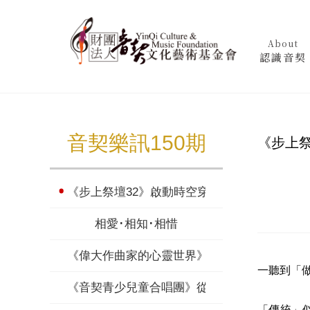
About
認識音契
音契樂訊150期
《步上祭
《步上祭壇32》啟動時空穿越器
相愛･相知･相惜
《偉大作曲家的心靈世界》法朗克(上)
一聽到「
《音契青少兒童合唱團》從滾地熊孩子到台上
「傳統」