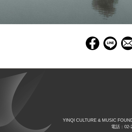
YINQI CULTURE & MUSIC FOUN
電話：02-25