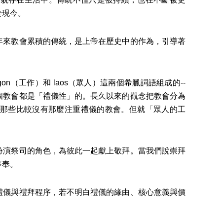
於現今。
年來教會累積的傳統，是上帝在歷史中的作為，引導著
由ergon（工作）和 laos（眾人）這兩個希臘詞語組成的--
個教會都是「禮儀性」的。長久以來的觀念把教會分為
那些比較沒有那麼注重禮儀的教會。但就「眾人的工
扮演祭司的角色，為彼此一起獻上敬拜。當我們說崇拜
事奉。
禮儀與禮拜程序，若不明白禮儀的緣由、核心意義與價