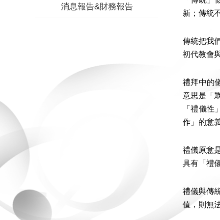
消息報告&財務報告
新；傳統
傳統把我
初代教會
禮拜中的儀式
意思是「
「禮儀性
作」的意
禮儀原意
具有「禮
禮儀與傳
值，則無