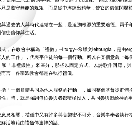
不只是遵守無趣的規矩，而是從中淬鍊出精華，使它的價值閃爍
們與過去的人與時代連結在一起，是追溯根源的重要途徑。兩千
與信徒信仰與生活。
，在教會中稱為「禮儀」--liturgy--希臘文leitourgia，是
眾人的工作」，代表平信徒的每一個行動。所以在某個意義上每
」和「非禮儀性」來區分，那些以固定方式、以詩歌作回應，與
義而言，各宗派教會都是在執行禮儀。
是指「一個群體共同為他人服務的行動」，如同整個基督徒群體
儀性」時，就是強調每位參與者都積極投入，共同參與獻給神的
統息息相關，禮儀中又有許多與音樂密不可分，音樂事奉者執行
法鮮活地藉由禮儀傳達神的話。