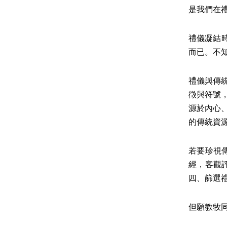
是我們在
禮儀凝結
而已。不
禮儀與傳
徵與符號
源於內心
的傳統資
若要珍視
經，客觀
四、篩選
但願教牧