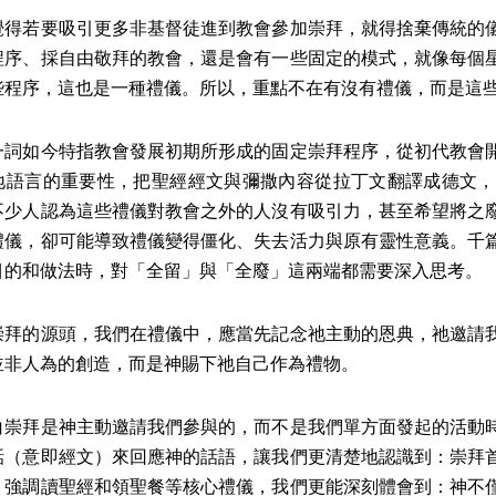
覺得若要吸引更多非基督徒進到教會參加崇拜，就得捨棄傳統的
程序、採自由敬拜的教會，還是會有一些固定的模式，就像每個
些程序，這也是一種禮儀。所以，重點不在有沒有禮儀，而是這
一詞如今特指教會發展初期所形成的固定崇拜程序，從初代教會
地語言的重要性，把聖經經文與彌撒內容從拉丁文翻譯成德文，
不少人認為這些禮儀對教會之外的人沒有吸引力，甚至希望將之
禮儀，卻可能導致禮儀變得僵化、失去活力與原有靈性意義。千
目的和做法時，對「全留」與「全廢」這兩端都需要深入思考。
崇拜的源頭，我們在禮儀中，應當先記念祂主動的恩典，祂邀請
並非人為的創造，而是神賜下祂自己作為禮物。
白崇拜是神主動邀請我們參與的，而不是我們單方面發起的活動
話（意即經文）來回應神的話語，讓我們更清楚地認識到：崇拜
。強調讀聖經和領聖餐等核心禮儀，我們更能深刻體會到：神不