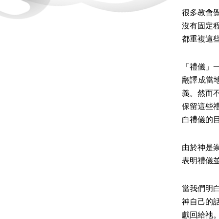
很多教會
沒有固定
都重複這
「禮儀」
翻譯成當
義。然而
保留這些
白禮儀的
由於神是
表明禮儀
當我們明
神自己的
獻回給祂