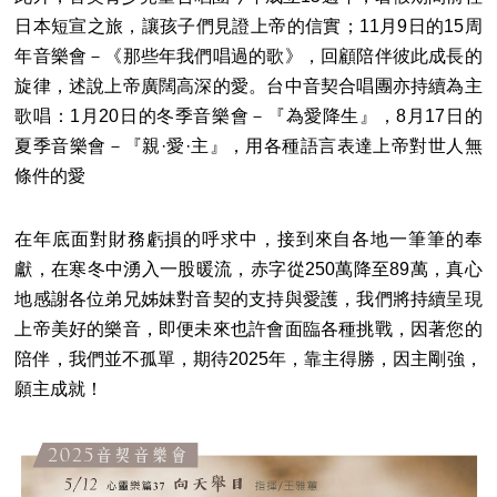
日本短宣之旅，讓孩子們見證上帝的信實；11月9日的15周
年音樂會－《那些年我們唱過的歌》，回顧陪伴彼此成長的
旋律，述說上帝廣闊高深的愛。台中音契合唱團亦持續為主
歌唱：1月20日的冬季音樂會－『為愛降生』，8月17日的
夏季音樂會－『親·愛·主』，用各種語言表達上帝對世人無
條件的愛
在年底面對財務虧損的呼求中，接到來自各地一筆筆的奉
獻，在寒冬中湧入一股暖流，赤字從250萬降至89萬，真心
地感謝各位弟兄姊妹對音契的支持與愛護，我們將持續呈現
上帝美好的樂音，即便未來也許會面臨各種挑戰，因著您的
陪伴，我們並不孤單，期待2025年，靠主得勝，因主剛強，
願主成就！