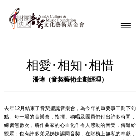
相愛･相知･相惜
潘瑋（音契藝術企劃經理）
去年12月結束了音契聖誕音樂會，為今年的重要事工劃下句
點。每一場的音樂會，指揮、獨唱及團員們付出許多時間，
練習無數次，將作曲家的心血化作令人感動的音樂，傳遞給
觀眾；也有許多弟兄姊妹認同音契，在財務上無私的奉獻，