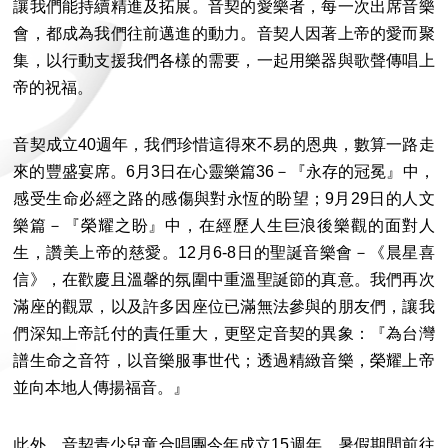
讓我們能持續精進及拓展。音契的愛樂者，每一次出席音樂
會，都成為我們往前邁進的動力。音契人因著上帝的愛而聚
集，以行動支援我們各樣的需要，一起用樂器與歌聲傳唱上
帝的祝福。
音契成立40週年，我們珍惜這得來不易的恩典，數算一路走
來的豐盛宴席。6月3日在心靈樂篇36－『永存的冠冕』中，
感受生命必經之路的感傷與對永恆的盼望；9月29日的人文
樂篇－『榮耀之盼』中，在經歷人生巨浪後樂觀的面對人
生，讚美上帝的慈愛。12月6-8日的聖誕音樂會－《晨星喜
信》，在歡慶且溫馨的氛圍中重溫聖誕節的真意。我們再次
滿座的觀眾，以及許多因座位已滿無法參與的朋友們，讓我
們深知上帝託付的責任重大，更堅定音契的異象：『為台灣
譜生命之音符，以音樂服事世代；透過精緻音樂，榮耀上帝
並向本地人傳揚福音。』
此外，音契青少兒童合唱團今年成立15週年，暑假期間前往