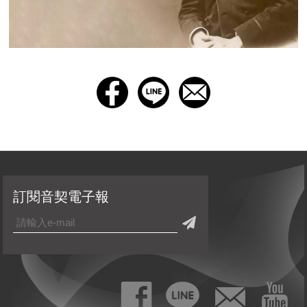
訂閱音契電子報