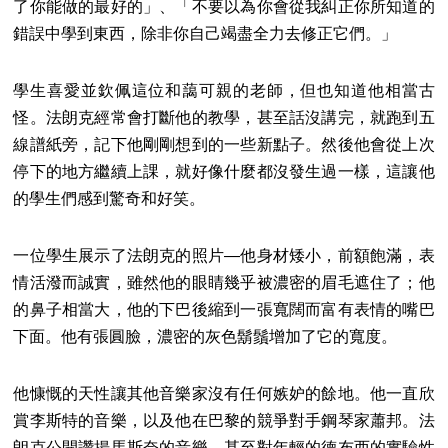
了你能做的最好的」、「不要以為你會從我糾正你所知道的
錯誤中學到東西，除非你自己竭盡全力去修正它們。」
學生喜愛並欽佩這位和藹可親的老師，但也知道他相當古
怪。法朗克經常會打斷他的教學，甚至話沒講完，就跑到五
線譜紙旁，記下他剛剛想到的一些新點子。然後他會從上次
停下的地方繼續上課，就好像什麼都沒發生過一樣，這讓他
的學生們感到驚奇和好笑。
一位學生展示了法朗克的照片—他身材矮小，前額飽滿，表
情活潑而誠實，雖然他的眼睛幾乎被濃密的眉毛遮住了；他
的鼻子相當大，他的下巴後縮到一張寬闊而富有表情的嘴巴
下面。他有張圓臉，濃密的灰色鬍鬚增加了它的寬度。
他慷慨的天性讓其他音樂家沒有任何嫉妒的餘地。他一直欣
賞李斯特的音樂，以及他在巴黎的競爭對手鋼琴家蕭邦。法
朗克公開讚揚馬斯奈的音樂，甚至對年輕的德布西的實驗性