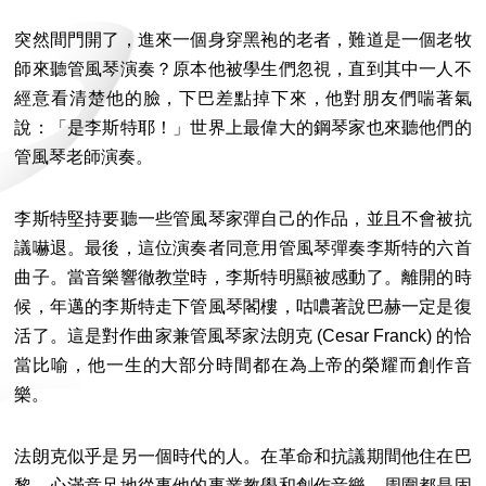
突然間門開了，進來一個身穿黑袍的老者，難道是一個老牧
師來聽管風琴演奏？原本他被學生們忽視，直到其中一人不
經意看清楚他的臉，下巴差點掉下來，他對朋友們喘著氣
說：「是李斯特耶！」世界上最偉大的鋼琴家也來聽他們的
管風琴老師演奏。
李斯特堅持要聽一些管風琴家彈自己的作品，並且不會被抗
議嚇退。最後，這位演奏者同意用管風琴彈奏李斯特的六首
曲子。當音樂響徹教堂時，李斯特明顯被感動了。離開的時
候，年邁的李斯特走下管風琴閣樓，咕噥著說巴赫一定是復
活了。這是對作曲家兼管風琴家法朗克 (Cesar Franck) 的恰
當比喻，他一生的大部分時間都在為上帝的榮耀而創作音
樂。
法朗克似乎是另一個時代的人。在革命和抗議期間他住在巴
黎，心滿意足地從事他的事業教學和創作音樂。周圍都是固