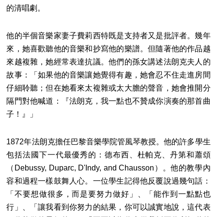
的清唱劇。
他的半個音樂家妻子費莉西特既是支持者又是批評者。幾年
來，她喜歡聽他的音樂和抄寫他的樂譜。但隨著他的作品越
來越複雜，她經常表達抗議。他們的孫女講述法朗克夫人的
故事：「如果他的音樂讓她覺得有趣，她會忍不住走進房間
仔細聆聽；但在她看來太複雜或太大膽的聲音，她會推開分
隔門對他喊道：『法朗克，我一點也不贊成你演奏的那首曲
子！』」
1872年法朗克擔任巴黎音樂學院管風琴教授。他的許多學生
包括法國下一代最優秀的：德布西、杜帕克、丹第和蕭頌
（Debussy, Duparc, D'Indy, and Chausson）。他的教學內
容和過程一樣鼓舞人心。一位學生記得他反覆說過幾句話：
「不要想做很多，而是要努力做好」、「能作到一點點也
行」、「讓我看到你努力的結果，你可以誠實地說，這代表