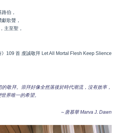
基路伯，
讚獻歌聲，
，主至聖，
09 首 虔誠敬拜 Let All Mo
rtal Flesh
Keep Slience
切的敬拜。崇拜好像全然落後於時代潮流，沒有效率，
變世界唯一的希望。
～唐慕華 Marva J. Dawn