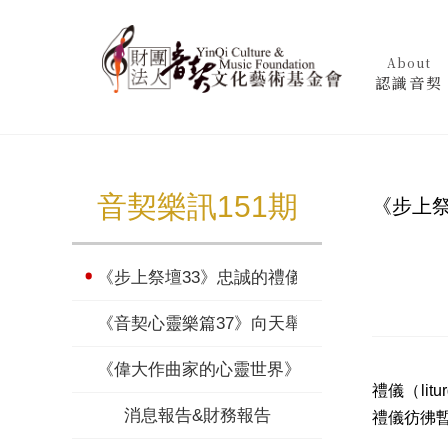
About
認識音契
音契樂訊151期
《步上祭
《步上祭壇33》忠誠的禮儀
《音契心靈樂篇37》向天舉目
《偉大作曲家的心靈世界》法朗克（下）
禮儀（li
消息報告&財務報告
禮儀彷彿