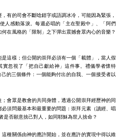
經，有的司會不斷唸錯字或語調冰冷，可能因為緊張，
使人感動落淚。每週必唱的「主在聖殿中」、「阿們
如何在風格的「限制」之下彈出震撼會眾內心的音樂？
能是這樣；但公開的崇拜必須有一個「載體」，當人假
其實忽視了「把自己獻給神」這件事。禮儀學者懷特
獻出自己的三個條件：一個能夠付出的自我、一個接受者以
往；會眾是教會的共同身體，透過公開崇拜經歷神的同
都必須問最基本和最重要的問題：崇拜元素（讀經、唱
崇拜者是否願意捨己對人，如同耶穌為世人捨命？
，這種關係由神的應許開始，並在應許的實現中得以維