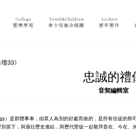
College
Youth&Children
Archive
聖樂學苑
青少兒童合唱團
歷年製作
壇33》
忠誠的禮
音契編輯室
turgy）是群體事奉，由眾人為別的好處而做的，是所有信徒
暫別當下，與過往歷史連結，與歷代聖徒一起敬拜昔在、今在、