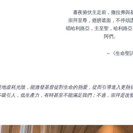
晝夜俯伏主足前，撒拉弗與
崇拜至尊，翅膀遮面，不停頌
唱哈利路亞，主至聖，哈利路亞
阿們。
～《生命聖詩》1
貴地虛耗光陰，能激發基督徒對生命的熱愛，從而引導進入更熱
不吸引人，低生產力，有時甚至不能滿足我們；不過，崇拜是改