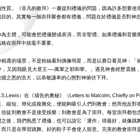
儀性質。《非凡的敬拜》一書提到禮儀的問題，因為許多想要使
到目的。其實每一個崇拜聚會都有禮儀，問題在於禮儀是否對神
神為主體，可能會把禮儀變成表演，而非聖禮。如果禮儀和音樂
風格在崇拜中就毫不重要。
神相遇的場景，不是粉絲看到偶像明星，而是以賽亞看見神：「
中，又因我眼見大君王──萬軍之耶和華。」遇見神會經歷震撼
救贖之恩的浩大，以恭敬謙卑的心態對神俯伏下拜。
S.Lewis）在《禱告的奧秘》（Letters to Malcolm, Chie
長、縮短、簡化或複雜化，便能夠吸引人們到教會；然而他反對
，信徒到教會不是接受娛樂；到教會是為了崇拜。每堂崇拜都包
間之後，我們熟悉了禮儀，也可以說它「運作」得最好，就像跳
，而只是在學習跳舞。好的鞋子不會使人留意。完美的教會崇拜