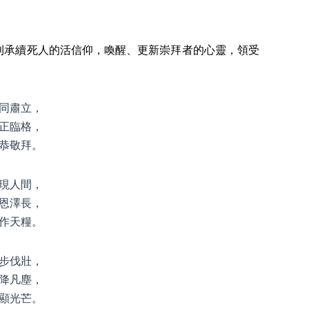
則承續死人的活信仰，喚醒、更新崇拜者的心靈，領受
同肅立，
正臨格，
恭敬拜。
現人間，
恩澤長，
作天糧。
步伐壯，
降凡塵，
顯光芒。