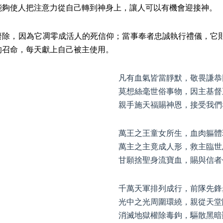
能夠使人把注意力從自己轉到神身上，讓人可以有機會迎接神。
廢除，因為它凋零成活人的死信仰；當事奉者忠誠執行禮儀，它
的召命，每天獻上自己被主使用。
凡有血氣皆當靜默，敬畏謙恭
莫想絲毫世俗事物，因主基督
親手施天福賜神恩，接受我們
萬王之王童女所生，血肉軀體
萬主之主竟成人形，救主臨世
甘願捨聖身流寶血，賜與信者
千萬天軍排列成行，前隊先鋒
光中之光周圍環繞，親從天堂
消滅地獄權除毒鉤，驅散黑暗