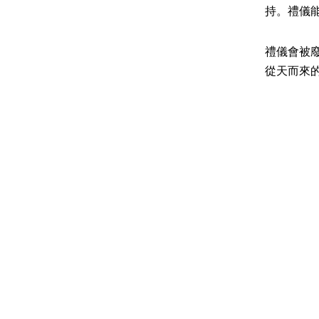
持。禮儀
禮儀會被
從天而來