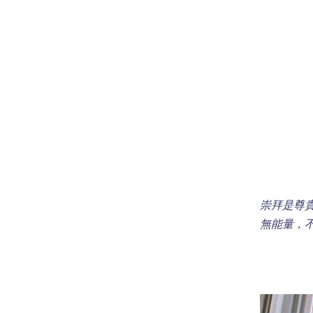
崇拜是尊
無能量，