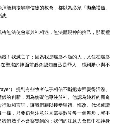
崇拜能夠接觸非信徒的教會，都以為必須「拋棄禮儀」
忠誠。
風格無法使會眾與神相遇，無法體現神的捨己，那麼禮
禍哉！我滅亡了；因為我是嘴唇不潔的人，又住在嘴唇
，在聖潔的神面前必會認知自己是罪人，感到渺小與不
fly on Prayer） 提到有些牧者似乎相信不斷把崇拜變得活潑、
禮儀的創新，因為妨礙他專注於神。他認為純粹的新奇
含行動和言詞，讓我們藉以接受聖禮、悔改、代求或讚
舞一樣，只要仍然注意並且需要數算每一個舞步，就不
是我們幾乎不會察覺到的；我們的注意力會集中在神身