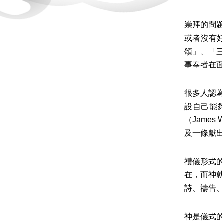
崇拜的問
或者沒有
頌」、「
事奉者在
很多人認
設自己能
（Jame
及一條獻
禮儀形式
在，而神
詩、禱告、
神是儀式