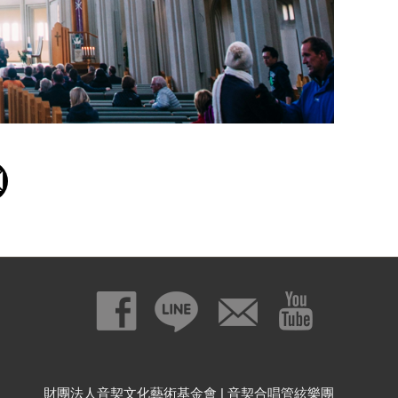
財團法人音契文化藝術基金會 | 音契合唱管絃樂團