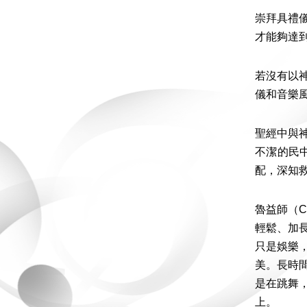
崇拜具禮
才能夠達
若沒有以
儀和音樂
聖經中與
不潔的民
配，深知
魯益師（C.
輕鬆、加
只是娛樂
美。長時
是在跳舞
上。