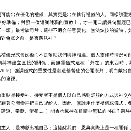
題可能出在僵化的禮儀，其實更是出在執行禮儀的人。同樣讀聖
好好準備；對照一位返鄉述職的宣教士，才一開口讀幾句聖經已
三一頌」最考驗司琴，這些不適合任意變化、無法炫技的聖詩，
面對會眾之前，是否遇見神？
為禮儀形式會妨礙而不是幫助我們與神相遇。個人靈修時情況可
夠與神建立直接的關係，而無需儀式這種「外在」的東西時，
s White）強調儀式的重要性是創造基督徒的公開崇拜，明白
出的途徑。
的重點是接受神。接受者不是個人以自己感到舒服的方式與神交
就藉著公開崇拜把自己賜給人。因此，無論用什麼禮儀或儀式，
講道、奉獻、聖餐......）能否承載神在群體中無私的同在？
的主人，是神獻出祂自己；這提醒我們：恩典實際上是一種關係