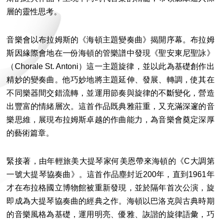
層的靈性思考。
音樂會以布拉姆斯的《海頓主題變奏曲》揭開序幕。布拉姆
斯因緣際會地在一份海頓的管樂譜中發現《聖安東尼聖詠》
（Chorale St. Antoni）這一主題旋律，並以此為基礎創作出
精妙的變奏曲。他巧妙地將主題延伸、發展、轉調，使其在
不同樂器間交錯流轉，並運用節奏與旋律的不斷變化，營造
出豐富的情緒層次。這首作品既典雅莊重，又充滿深邃的音
樂思維，展現布拉姆斯卓越的作曲能力，為音樂會奠定深厚
的藝術篇章。
緊接著，由年輕旅美大提琴家何美恩帶來海頓的《C大調第
一號大提琴協奏曲》。這首作品塵封近200年，直到1961年
才在布拉格國立博物館被重新發現，並於隔年首次公演，旋
即成為大提琴協奏曲的經典之作。海頓以巴洛克與古典時期
的音樂風格為基礎，運用明亮、優雅、詼諧的旋律語彙，巧