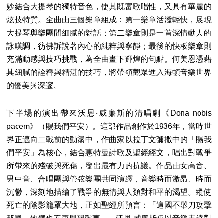
妙結合大提琴的獨特音色，使其既富歌唱性，又具有華麗的
炫技特質。全曲由三個樂章組成：第一樂章活潑輕快，展現
大提琴與樂團間細膩的對話；第二樂章則是一首深情動人的
詠嘆調，彷彿訴說著內心的純粹與寧靜；最後的快板樂章則
充滿動感與技巧挑戰，為全曲畫下輝煌的句點。何美恩憑藉
其細膩的詮釋與精湛的技巧，將帶領觀眾進入海頓音樂世界
的優美與深邃。
下半場的演出帶來沃恩‧威廉斯的清唱劇《Dona nobis
pacem》（賜我們平安）。這部作品創作於1936年，當時世
界正邁向二戰前的動盪中，作曲家以拉丁文彌撒中的「賜我
們平安」為核心，結合惠特曼詩歌及聖經經文，唱出對戰爭
所帶來的殘破與死傷，發出最有力的抗議。作品由女高音、
男中音、合唱團與管弦樂團共同演繹，音樂時而激昂、時而
沉鬱，深刻地描繪了戰爭的無情與人類對和平的渴望。縱使
死亡的陰影籠罩大地，正如聖經所預言：「這國不舉刀攻擊