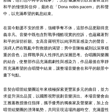
那國，他們也不再學習戰事」，沃恩‧威廉斯仍以音樂表達對
和平的憧憬與信仰，最終在「Dona nobis pacem」的和聲
中，以充滿希望的氣息結束。
在當今動盪不安的世界，強權爭奪不休，這部作品更顯得意
義非凡。音樂中既包含對戰爭殘酷現實的控訴，也蘊藏著對
和平的深切祈願。女高音羅明芳以純淨而富感染力的聲音，
演繹人們在戰亂中對救贖的渴望；男中音陳翰威則以深厚穩
重的音色，詮釋戰爭與人性掙扎的深層思考。合唱團與樂團
的結合，使整部作品充滿戲劇性與感染力，作品最後在寧靜
而充滿希望的合唱聲中結束，讓整場音樂會在和平的願景中
畫下句點。
音契合唱管絃樂團近年來積極探索更豐富多元的曲目，並力
求提升演出品質，以國際視野規劃音樂演出。本場音樂會由
王雅蕙教授擔任指揮，攜手優秀的獨奏家及聲樂家，加上合
唱管絃樂團的滂薄氣勢，共同呈現這場跨越時空、充滿靈性