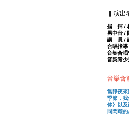
▎演出
指 揮 /
男中音 /
講 員 / 
合唱指導
音契合唱
音契青少
音樂會
當靜夜來
季節，我
你》以及
同閃耀的