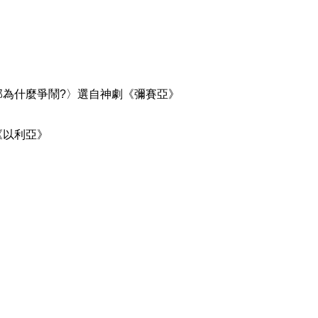
為什麼爭鬧?〉選自神劇《彌賽亞》
《以利亞》