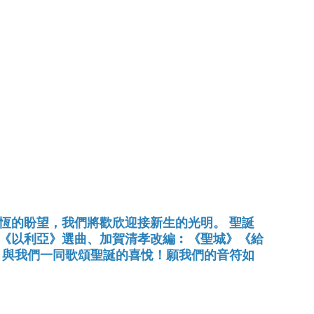
恆的盼望，我們將歡欣迎接新生的光明。 聖誕
《以利亞》選曲、加賀清孝改編︰《聖城》《給
，與我們一同歌頌聖誕的喜悅！願我們的音符如