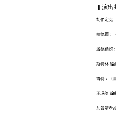
▎演出
胡伯定克
韓德爾：
孟德爾頌
斯特林 
魯特︰《
王珮伶 編
加賀清孝