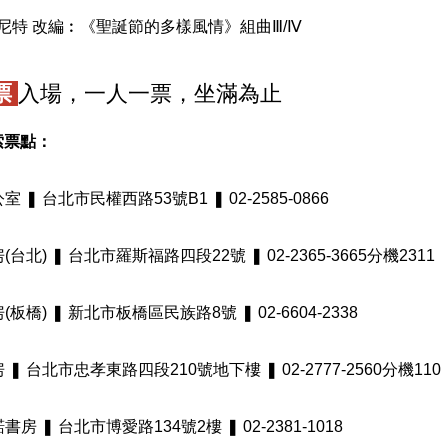
本尼特 改編︰《聖誕節的多樣風情》組曲Ⅲ/Ⅳ
票
入場，一人一票，坐滿為止
索票點：
室 ❚ 台北市民權西路53號B1 ❚ 02-2585-0866
(台北) ❚ 台北市羅斯福路四段22號 ❚ 02-2365-3665分機2311
(板橋) ❚ 新北市板橋區民族路8號 ❚ 02-6604-2338
 ❚ 台北市忠孝東路四段210號地下樓 ❚ 02-2777-2560分機110
書房 ❚ 台北市博愛路134號2樓 ❚ 02-2381-1018