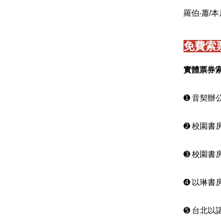
羅伯‧蕭/
免費索
實體票券
➊ 音契辦公
➋ 校園書房
➌ 校園書房
➍ 以琳書房
➎ 台北以諾