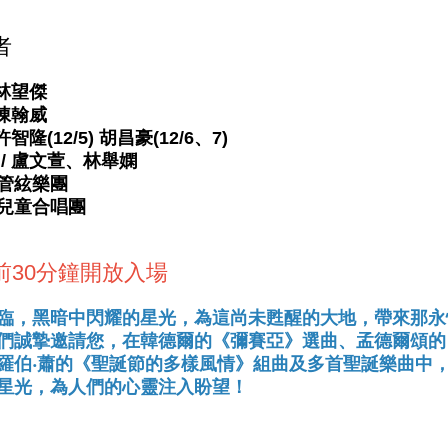
者
 林望傑
 陳翰威
許智隆(12/5) 胡昌豪(12/6、7)
 / 盧文萱、林舉嫻
管絃樂團
兒童合唱團
前30分鐘開放入場
臨，黑暗中閃耀的星光，為這尚未甦醒的大地，帶來那永
們誠摯邀請您，在韓德爾的《彌賽亞》選曲、孟德爾頌的
羅伯‧蕭的《聖誕節的多樣風情》組曲及多首聖誕樂曲中
星光，為人們的心靈注入盼望！