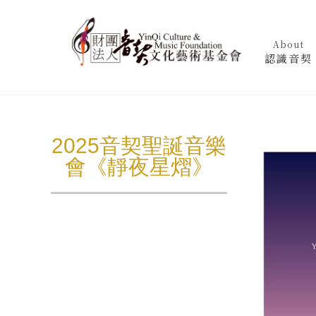
About
認識音契
2025音契聖誕音樂
會《靜夜星熠》