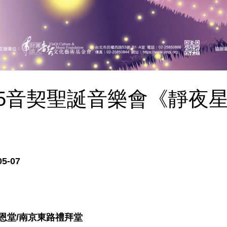
25音契聖誕音樂會《靜夜
05-07
恩堂/南京東路禮拜堂