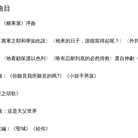
曲目
：《糖果屋》序曲
〈萬軍之耶和華如此說〉〈祂來的日子，誰能當得起呢？〉〈外邦
︰〈祂看顧保護以色列〉〈唯有忍耐到底的必然得救〉選自神劇
編曲︰《你聽見我所聽見的嗎?》《小鼓手男孩》
星之頌歌》
曲：這是天父世界
改編︰《聖城》《給你》