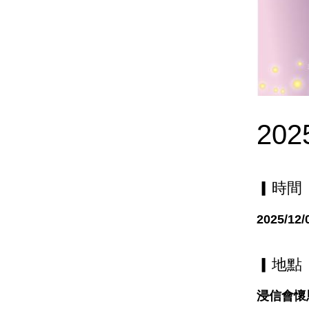
20
▎時間
2025/12/
▎地點
浸信會懷