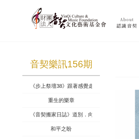
About
認識音契
音契樂訊156期
《步上祭壇38》跟著感覺走 (下)
重生的樂章
《音契搬家日誌》道別．向前
和平之盼