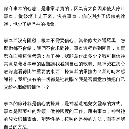
保守事奉的心志，是非常珍貴的，因為有太多因素使人停止
事奉，從祭壇上走下來。沒有事奉，信心則少了鍛鍊的途
徑，也少了經歷神的機會。
事奉若沒有阻礙，根本不需要信心。當條條大路通羅馬，怎
麼做都不會錯，我們不會求問神。事奉過程遇到困難，其實
都在面臨這個考題：為了神，我願意付出多少？我可相信神
其實是藉著事奉的困難讓我看到自己的軟弱、除掉藏在我心
底深處看得比神重要的東西、操練我的承擔力？我可時常感
謝神，我所擁有的一切都是祂賞賜？我是否願意放膽把自己
交給祂繼續鍛鍊信心？
事奉的鍛鍊就是信心的操練，是神塑造祂兒女靈命的方式。
事奉是跟著神的帶領，做神國度的工作。藉由事奉，神對祂
的兒女鍛鍊靈命、塑造性格，按照的是神的方法，而不是我
自己的方法。