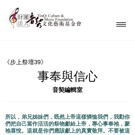
《步上祭壇39》
事奉與信心
音契編輯室
所以，弟兄姊妹們，既然上帝這樣憐恤我們，我勸你
們把自己當作活活的祭物獻給上帝，專心事奉祂，蒙
祂喜悅。這就是你們應該獻上的真實敬拜。不要被這