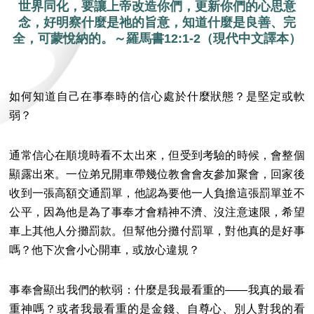
世界同化，要讓上帝改造你們，更新你們的心思意
念，好明察什麼是祂的旨意，知道什麼是良善、完
全，可蒙悅納的。～羅馬書12:1-2（現代中文譯本）
如何知道自己在事奉時的信心處於什麼狀態？是堅定或軟
弱？
通常信心在順境時看不太出來，但受到考驗的時候，會整個
顯露出來。一位弟兄開車帶幾位教會會友參加聚會，回家後
收到一張高額交通罰單，他認為要他一人負擔這張罰單並不
公平，因為他是為了事奉才會精神不濟、沒注意速限，希望
車上其他人分攤罰款。但幫他分攤付罰單，對他真的是好事
嗎？他下次會小心開車，或放心違規？
事奉會顯出我們的軟弱：什麼是我最看重的——我真的最看
重神嗎？或者我最看重的是金錢、自尊心、別人對我的看