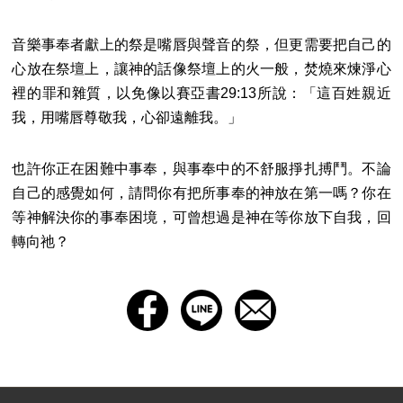
音樂事奉者獻上的祭是嘴唇與聲音的祭，但更需要把自己的
心放在祭壇上，讓神的話像祭壇上的火一般，焚燒來煉淨心
裡的罪和雜質，以免像以賽亞書29:13所說：「這百姓親近
我，用嘴唇尊敬我，心卻遠離我。」
也許你正在困難中事奉，與事奉中的不舒服掙扎搏鬥。不論
自己的感覺如何，請問你有把所事奉的神放在第一嗎？你在
等神解決你的事奉困境，可曾想過是神在等你放下自我，回
轉向祂？