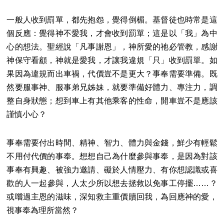
一般人收到罰單，都先抱怨，覺得倒楣。基督徒也時常是這
個反應：覺得神不愛我，才會收到罰單；這是以「我」為中
心的想法。聖經說「凡事謝恩」，神所愛的祂必管教，感謝
神保守看顧，神就是愛我，才讓我違規「只」收到罰單。如
果因為違規而出車禍，代價豈不是更大？事奉需要準備。既
然要服事神、服事弟兄姊妹，就要準備好體力、專注力，調
整自身狀態；想到車上有其他乘客的性命，開車豈不是應該
謹慎小心？
事奉需要付出時間、精神、智力、體力與金錢，鮮少有輕鬆
不用付代價的事奉。想想自己為什麼參與事奉，是因為對該
事奉有興趣、被強力邀請、礙於人情壓力、有你想認識或喜
歡的人一起參與，人太少所以想去拯救以免事工停擺……？
或嚐過主恩的滋味，深知救主重價贖回我，為回應神的愛，
視事奉為理所當然？