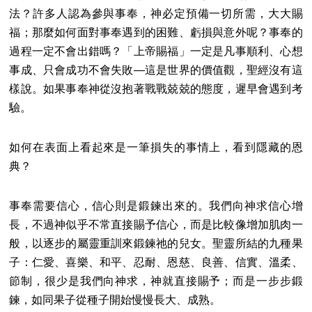
法？許多人認為參與事奉，神必定預備一切所需，大大賜
福；那麼如何面對事奉遇到的困難、虧損與意外呢？事奉的
過程一定不會出錯嗎？「上帝賜福」一定是凡事順利、心想
事成、只會成功不會失敗—這是世界的價值觀，聖經沒有這
樣說。如果事奉神從沒抱著戰戰兢兢的態度，遲早會遇到考
驗。
如何在表面上看起來是一筆損失的事情上，看到隱藏的恩
典？
事奉需要信心，信心則是鍛鍊出來的。我們向神求信心增
長，不過神似乎不常直接賜予信心，而是比較像增加肌肉一
般，以逐步的屬靈重訓來鍛鍊祂的兒女。聖靈所結的九種果
子：仁愛、喜樂、和平、忍耐、恩慈、良善、信實、溫柔、
節制，很少是我們向神求，神就直接賜予；而是一步步鍛
鍊，如同果子從種子開始慢慢長大、成熟。