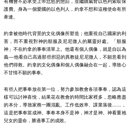
有機會不必承受上帝忿怒的懲罰，並繼續威脅以色列索取保
護費。身為一個愛國的以色列人，約拿不想和這種使命有所
牽連。
約拿被他時代背景的文化偶像所塑造；他重視自己國家的利
害，而不重視對神的順服及尼尼微人的屬靈好處。「順服
神」不在約拿的事奉清單上。他還有個人偶像，就是自以為
義––他看自己高過那些邪惡的異教徒尼尼微人，不願意看到
他們得救。約拿的文化偶像和個人偶像融合在一起，導致心
不甘情不願的事奉。
有些人把事奉放在第一位，努力參加教會各項事奉，認為這
樣可以討神喜悅，結果花在教會的時間比家裡多，忽略應盡
的本分，導致家務一團混亂、工作低效率、課業落後……，
這是把事奉當成神。事奉本身不是神，神才是神。神看重祂
兒女的靈命，勝過事工的成敗。