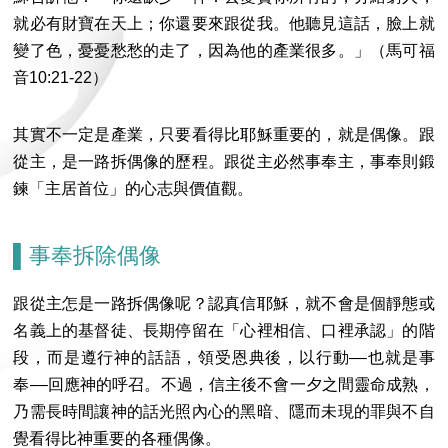
就必有財寶在天上；你還要來跟從我。他聽見這話，臉上就
變了色，憂憂愁愁的走了，因為他的產業很多。」（馬可福
音10:21-22）
其實不一定是產業，只要看得比耶穌重要的，就是偶像。跟
從主，是一路拆偶像的歷程。跟從主必然事奉主，事奉則鍛
鍊「主居首位」的心志與價值觀。
▌事奉拆除偶像
跟從主怎是一路拆偶像呢？認真信耶穌，就不會是個靜態或
名義上的基督徒、長期停留在「心裡相信、口裡承認」的階
段，而是遵行神的話語，領受恩典後，以行動––也就是事
奉––回應神的呼召。不過，信主後不會一夕之間靈命成熟，
乃需長時間讓神的話光照內心的黑暗、隱而未現的罪與不自
覺看得比神重要的各種偶像。