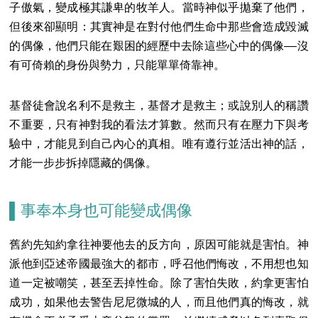
子傲氣，變成極其謙卑的牧羊人。當時神似乎拋棄了他們，
但後來卻顯明：其實神是在對付他們生命中那些會造成毀滅
的偶像，他們只能在艱困的經歷中去除這些心中的偶像––沒
有可倚賴的身份與勢力，只能單單倚靠神。
基督徒會說名利不是救主，基督才是救主；或說別人的稱讚
不重要，只有神對我的看法才算數。然而只有在壓力下與考
驗中，才能見到自己內心的真相。唯有遵行並活出神的話，
才能一步步拆掉隱藏的偶像。
▌事奉本身也可能變成偶像
舊約先知約拿往神要他去的反方向，原因可能就是害怕。神
派他到亞述帝國最強大的都市，呼召他們悔改，不用想也知
道一定被嘲笑，甚至丟掉性命。除了害怕失敗，約拿更害怕
成功，如果他去警告尼尼微城的人，而且他們真的悔改，就