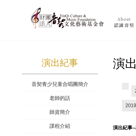
About
認識音契
演出
演出紀事
音契青少兒童合唱團簡介
老師的話
201
師資簡介
課程介紹
演出紀事--