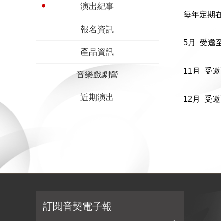
演出紀事
每年定期
報名資訊
5月 受
產品資訊
11月 受
音樂戲劇營
近期演出
12月 
訂閱音契電子報