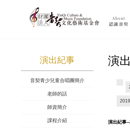
About
認識音契
演出
演出紀事
音契青少兒童合唱團簡介
老師的話
201
師資簡介
課程介紹
演出紀事--