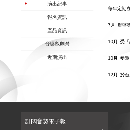
演出紀事
每年定期
報名資訊
7月 舉
產品資訊
10月 受
音樂戲劇營
近期演出
10月 
12月 於
訂閱音契電子報