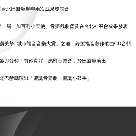
在台北巴赫廳舉辦兩次成果發表會
辦第一屆「加百列小天使」音樂戲劇營及在台北神召會成果發表
「讚美祭--城市福音音樂大賞」之邀，錄製福音創作歌曲CD合輯
受邀參與音契「有你真好」感恩音樂會，於巴赫廳演出
台北巴赫廳演出「聖誕音樂劇：聖誕小鼓手」