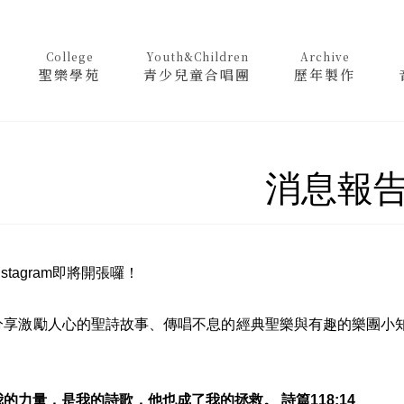
College
Youth&Children
Archive
聖樂學苑
青少兒童合唱團
歷年製作
消息報
stagram即將開張囉！
分享激勵人心的聖詩故事、傳唱不息的經典聖樂與有趣的樂團小
(上)
的力量，是我的詩歌，他也成了我的拯救。 詩篇118:14