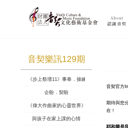
About
認識音契
音契樂訊129期
《步上祭壇11》事奉．操練．紀律
音契官方In
企盼．契盼
期待與您
《偉大作曲家的心靈世界》忠於所託．布魯克納 
在！
與孩子在家上課的心情
耶和華是我