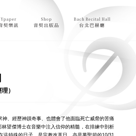
Ypaper
Shop
Bach Recital Hall
音契樂訊
音契出版品
台北巴赫廳
物
經理）
呼求神、經歷神蹟奇事、也體會了他面臨死亡威脅的苦痛
而林望傑博士在音樂中注入信仰的精髓，在排練中剖析
這特殊的日子，是宗教改革日、亦是萬聖節的10/31