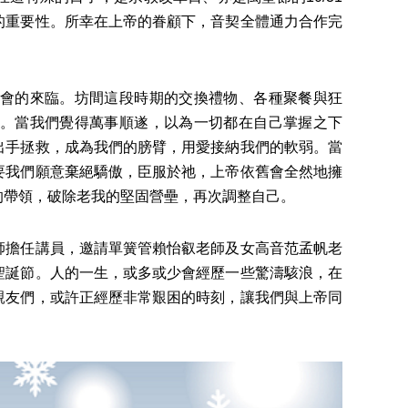
的重要性。所幸在上帝的眷顧下，音契全體通力合作完
會的來臨。坊間這段時期的交換禮物、各種聚餐與狂
。當我們覺得萬事順遂，以為一切都在自己掌握之下
出手拯救，成為我們的膀臂，用愛接納我們的軟弱。當
要我們願意棄絕驕傲，臣服於祂，上帝依舊會全然地擁
的帶領，破除老我的堅固營壘，再次調整自己。
師擔任講員，邀請單簧管賴怡叡老師及女高音范孟帆老
聖誕節。人的一生，或多或少會經歷一些驚濤駭浪，在
親友們，或許正經歷非常艱困的時刻，讓我們與上帝同