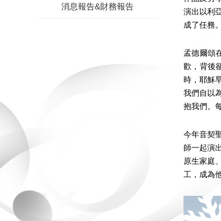
消息報告&財務報告
演出以利
成了任務
孟德爾頌
歡，背後
時，耶穌
我們自以
抱我們。
今年音契
師一起演
原生家庭
工，成為