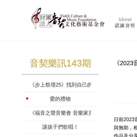
About
認識音契
音契樂訊143期
《202
《步上祭壇25》找到自己的聲音
愛的禮物
《福音之聲音樂會 音樂家見證》音樂家的人生
日前20
讓孩子們歌唱！
與無助，
作品及分