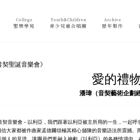
College
Youth&Children
Archive
聖樂學苑
青少兒童合唱團
歷年製作
3音契聖誕音樂會》
愛的禮
潘瑋（音契藝術企劃
故事
23音契音樂會－以利亞，我們跟著以利亞被主所用的一生，一起
相信大家都被作曲家孟德爾頌極其精心舖陳的音樂語法所震撼。
享個人的見證，讓團員們更融入神劇《以利亞》的各種情境中。在