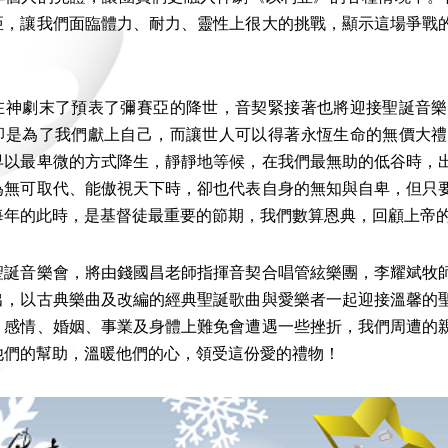
亞，讓我們面臨體力、耐力、靈性上很大的挑戰，顯示這場爭戰
。
在神劇末了預表了彌賽亞的降世，音契緊接著也將迎接聖誕音樂
卻是為了我們獻上自己，而讓世人可以得著永恆生命的無價大禮
早以最卑微的方式降生，靜靜地等候，在我們最無助的低谷時，
為無可取代、能傲視天下時，卻也代表自身的無知與自卑，但只
每年的此時，是基督徒最重要的節期，我們數算恩典，回顧上帝
聖誕音樂會，將由錢國昌老師指揮音契合唱管絃樂團，李耀斌牧
出，以古典樂曲及改編的經典聖誕歌曲與愛樂者一起迎接溫馨的
、感情、婚姻、事業及身體上難免會遭遇一些挫折，我們周遭的
他們的幫助，溫暖他們的心，領受這份愛的禮物！