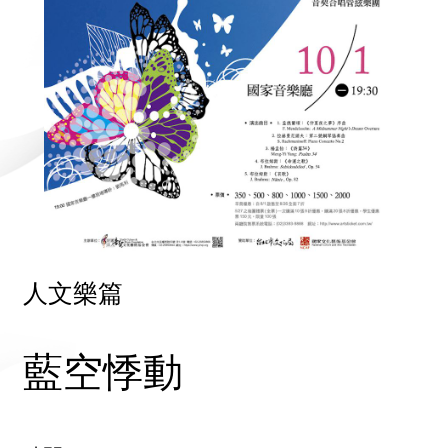
人文樂篇
藍空悸動