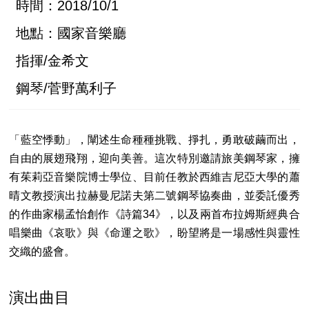
時間：2018/10/1
地點：國家音樂廳
指揮/金希文
鋼琴/菅野萬利子
「藍空悸動」，闡述生命種種挑戰、掙扎，勇敢破繭而出，
自由的展翅飛翔，迎向美善。這次特別邀請旅美鋼琴家，擁
有茱莉亞音樂院博士學位、目前任教於西維吉尼亞大學的蕭
晴文教授演出拉赫曼尼諾夫第二號鋼琴協奏曲，並委託優秀
的作曲家楊孟怡創作《詩篇34》，以及兩首布拉姆斯經典合
唱樂曲《哀歌》與《命運之歌》，盼望將是一場感性與靈性
交織的盛會。
演出曲目