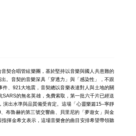
作的音契合唱管絃樂團，基於堅持以音樂與國人共患難的
樂廳演出。音契的音樂深具「穿透力」與「感染性」，不跟
件、921大地震，音契總以音樂表達對人與土地的關
抗SARS的無名英雄，免費索取，第一批六千片已經送
演出水準與品質備受肯定。這場「心靈樂篇15--寧靜
50、布魯赫的第三號交響曲、貝里尼的「夢遊女」與金
與指揮金希文表示，這場音樂會的曲目安排希望帶領聽