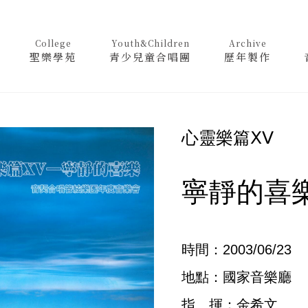
College
Youth&Children
Archive
聖樂學苑
青少兒童合唱團
歷年製作
心靈樂篇ⅩⅤ
寧靜的喜
時間：2003/06/23
地點：國家音樂廳
指 揮：金希文