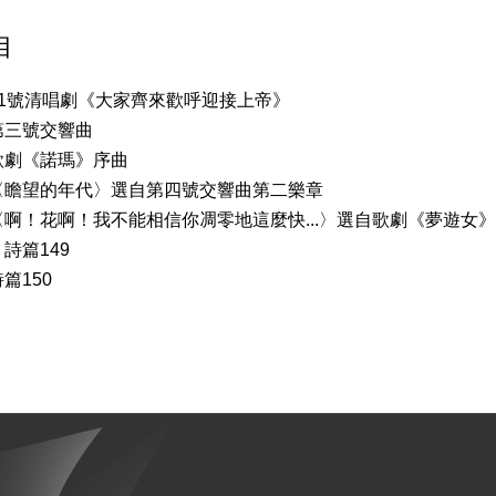
目
51號清唱劇《大家齊來歡呼迎接上帝》
第三號交響曲
歌劇《諾瑪》序曲
〈瞻望的年代〉選自第四號交響曲第二樂章
啊！花啊！我不能相信你凋零地這麼快...〉選自歌劇《夢遊女》
詩篇149
篇150