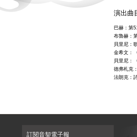
演出曲
巴赫：第
布魯赫：
貝里尼：
金希文：
貝里尼：〈
德弗札克：
法朗克：詩
訂閱音契電子報