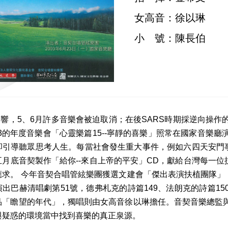
女高音：徐以琳
小 號：陳長伯
S影響，5、6月許多音樂會被迫取消；在後SARS時期採逆向操
23的年度音樂會「心靈樂篇15--寧靜的喜樂」照常在國家音
卻引導聽眾思考人生。每當社會發生重大事件，例如六四天安門事
五月底音契製作「給你--來自上帝的平安」CD，獻給台灣每一位
應求。 今年音契合唱管絃樂團獲選文建會「傑出表演扶植團隊」，
演出巴赫清唱劇第51號，德弗札克的詩篇149、法朗克的詩篇1
品「瞻望的年代」，獨唱則由女高音徐以琳擔任。音契音樂總監
與疑惑的環境當中找到喜樂的真正泉源。