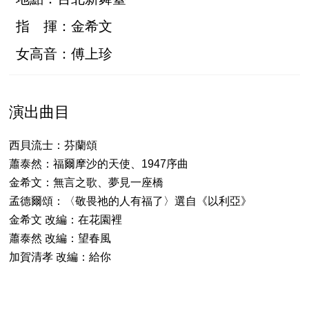
指 揮：金希文
女高音：傅上珍
演出曲目
西貝流士：芬蘭頌
蕭泰然：福爾摩沙的天使、1947序曲
金希文：無言之歌、夢見一座橋
孟德爾頌：〈敬畏祂的人有福了〉選自《以利亞》
金希文 改編：在花園裡
蕭泰然 改編：望春風
加賀清孝 改編：給你