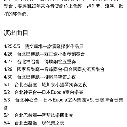
樂會，要感謝20年來在音契崗位上曾經一起作夢、流淚、歡
呼的夥伴們。
演出曲目
4/25-5/5 藝文廣場—謝震隆攝影作品展
4/26 台北巴赫廳—蘇正途小提琴獨奏會
4/27 台北神召會—得勝銅管五重奏
4/29 國家音樂廳—音緣際會-日台國際交流音樂會
4/30 台北巴赫廳—柳瀨洋豎笛之夜
5/1 台北巴赫廳—蜷川泉小提琴獨奏之夜
5/2 台北神召會—日本Euodia室內樂團
5/3 台北神召會—日本Euodia室內樂團VS. 音契聯合音樂
會
5/4 台北巴赫廳—音契絃樂四重奏
5/4 台北巴赫廳—現代樂之夜