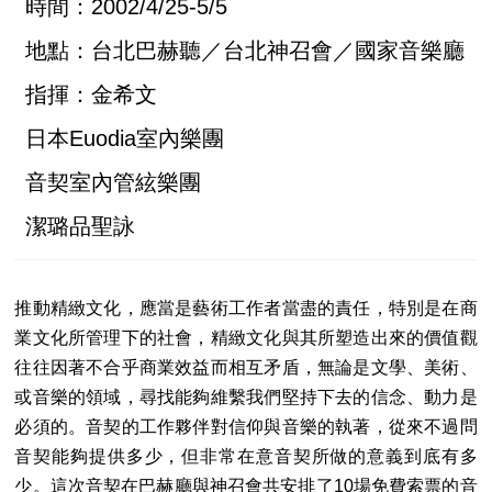
時間：2002/4/25-5/5
地點：台北巴赫聽／台北神召會／國家音樂廳
指揮：金希文
日本Euodia室內樂團
音契室內管絃樂團
潔璐品聖詠
推動精緻文化，應當是藝術工作者當盡的責任，特別是在商
業文化所管理下的社會，精緻文化與其所塑造出來的價值觀
往往因著不合乎商業效益而相互矛盾，無論是文學、美術、
或音樂的領域，尋找能夠維繫我們堅持下去的信念、動力是
必須的。音契的工作夥伴對信仰與音樂的執著，從來不過問
音契能夠提供多少，但非常在意音契所做的意義到底有多
少。這次音契在巴赫廳與神召會共安排了10場免費索票的音