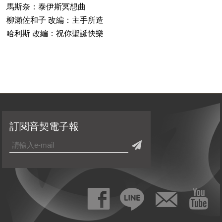
馬斯奈：泰伊斯冥想曲
柳瀨佐和子 改編：主手所造
哈利斯 改編：祝你聖誕快樂
訂閱音契電子報