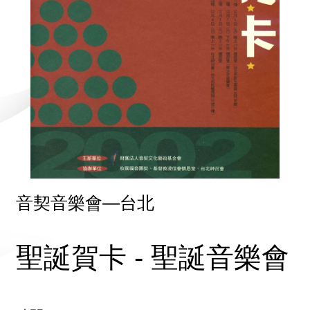
音契音樂會—台北
聖誕賀卡 - 聖誕音樂會