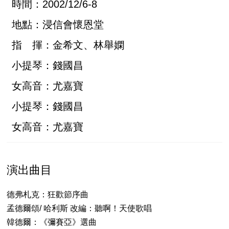
時間：2002/12/6-8
地點：浸信會懷恩堂
指 揮：金希文、林舉嫻
小提琴：錢國昌
女高音：尤嘉寶
小提琴：錢國昌
女高音：尤嘉寶
演出曲目
德弗札克：狂歡節序曲
孟德爾頌/ 哈利斯 改編：聽啊！天使歌唱
韓德爾：《彌賽亞》選曲