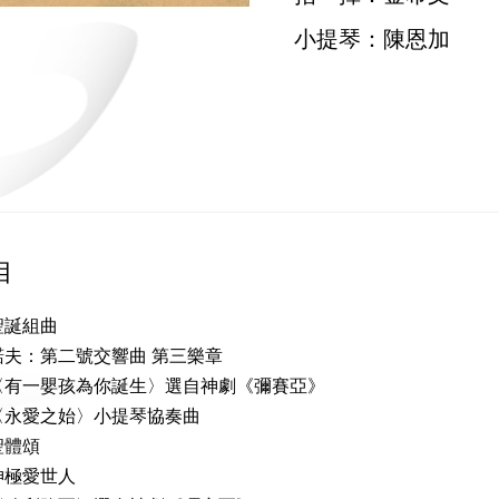
小提琴：陳恩加
目
聖誕組曲
諾夫：第二號交響曲 第三樂章
〈有一嬰孩為你誕生〉選自神劇《彌賽亞》
〈永愛之始〉小提琴協奏曲
聖體頌
神極愛世人