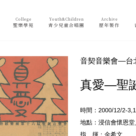
College
Youth&Children
Archive
聖樂學苑
青少兒童合唱團
歷年製作
音契音樂會—台
真愛—聖
時間：2000/12/2-3,1
地點：浸信會懷恩堂
指 揮：金希文