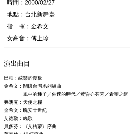
時間：2000/02/27
地點：台北新舞臺
指 揮：金希文
女高音：傅上珍
演出曲目
巴柏：絃樂的慢板
金希文：關懷台灣系列組曲
風中的種子／催速的時代／黃昏亦芬芳／希望之網
弗朗克：天使之糧
金希文：晚安廿世紀
艾德勒：輓歌
貝多芬：《艾格蒙》序曲