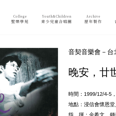
College
Youth&Children
Archive
聖樂學苑
青少兒童合唱團
歷年製作
音契音樂會－台
晚安，廿
時間：1999/12/4-5
地點：浸信會懷恩堂
指 揮：金希文、錢