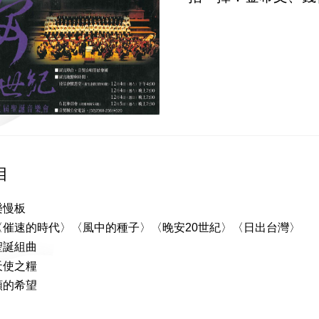
目
樂慢板
〈催速的時代〉〈風中的種子〉〈晚安20世紀〉〈日出台灣〉
聖誕組曲
天使之糧
類的希望