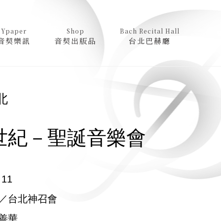
Ypaper
Shop
Bach Recital Hall
音契樂訊
音契出版品
台北巴赫廳
北
世紀－聖誕音樂會
，11
／台北神召會
善華