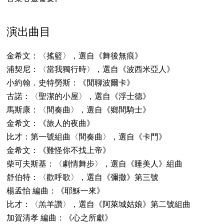
演出曲目
金希文：〈搖籃〉，選自《舞後無痕》
浦契尼：〈當我獨行時〉，選自《波西米亞人》
小約翰．史特勞斯：《閒聊波爾卡》
古諾：〈聖潔的小屋〉，選自《浮士德》
馬斯康：〈間奏曲〉，選自《鄉間騎士》
金希文：《旅人的夜曲》
比才：第一號組曲〈間奏曲〉，選自《卡門》
金希文：《難怪你不找上帝》
柴可夫斯基：〈劇情舞步〉，選自《睡美人》組曲
舒伯特：〈歡呼歌〉，選自《彌撒》第三號
楊孟怡 編曲：《耶穌一來》
比才：〈羔羊讚〉，選自《阿萊城姑娘》第二號組曲
加賀清孝 編曲：《心之所獻》