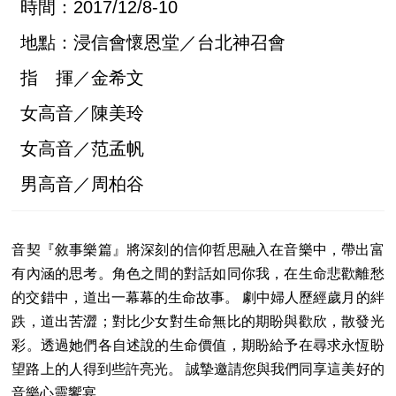
時間：2017/12/8-10
地點：浸信會懷恩堂／台北神召會
指 揮／金希文
女高音／陳美玲
女高音／范孟帆
男高音／周柏谷
音契『敘事樂篇』將深刻的信仰哲思融入在音樂中，帶出富
有內涵的思考。角色之間的對話如同你我，在生命悲歡離愁
的交錯中，道出一幕幕的生命故事。 劇中婦人歷經歲月的絆
跌，道出苦澀；對比少女對生命無比的期盼與歡欣，散發光
彩。透過她們各自述說的生命價值，期盼給予在尋求永恆盼
望路上的人得到些許亮光。 誠摯邀請您與我們同享這美好的
音樂心靈饗宴。