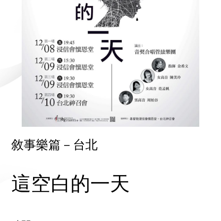
敘事樂篇－台北
這空白的一天