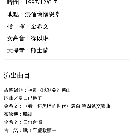
時間：1997/12/6-7
地點：浸信會懷恩堂
指 揮：金希文
女高音：徐以琳
大提琴：熊士蘭
演出曲目
孟德爾頌：神劇《以利亞》選曲
序曲／夏日已過了
金希文：〈看！這黑暗的世代〉選自 第四號交響曲
布魯赫：晚禱
金希文：日出台灣
古 諾：哦！至聖救贖主