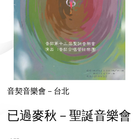
音契音樂會－台北
已過麥秋－聖誕音樂會