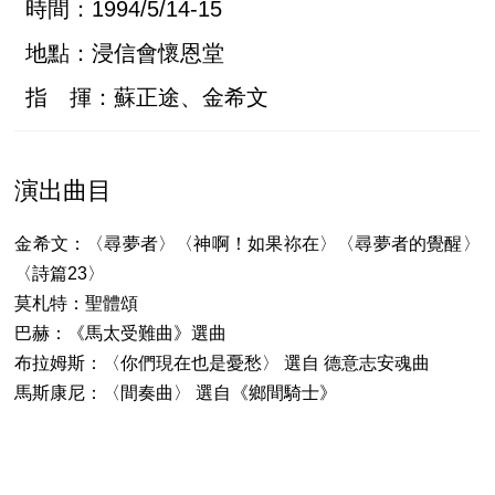
時間：1994/5/14-15
地點：浸信會懷恩堂
指 揮：蘇正途、金希文
演出曲目
金希文：〈尋夢者〉〈神啊！如果祢在〉〈尋夢者的覺醒〉
〈詩篇23〉
莫札特：聖體頌
巴赫：《馬太受難曲》選曲
布拉姆斯：〈你們現在也是憂愁〉 選自 德意志安魂曲
馬斯康尼：〈間奏曲〉 選自《鄉間騎士》