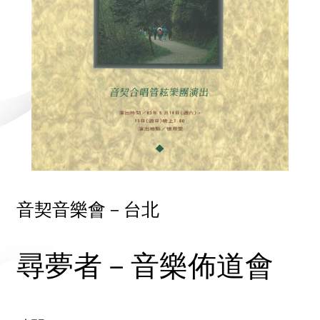
音契音樂會－台北
尋夢者－音樂佈道會