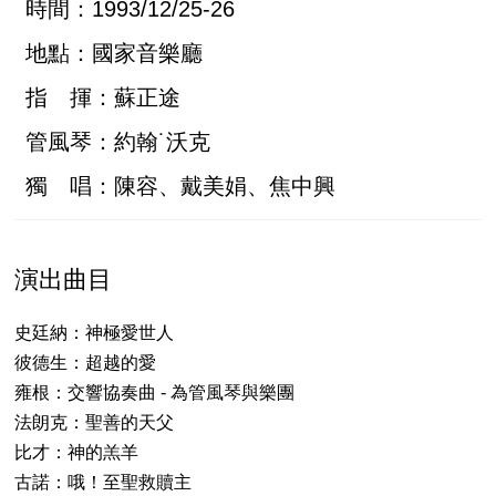
時間：1993/12/25-26
地點：國家音樂廳
指 揮：蘇正途
管風琴：約翰˙沃克
獨 唱：陳容、戴美娟、焦中興
演出曲目
史廷納：神極愛世人
彼德生：超越的愛
雍根：交響協奏曲 - 為管風琴與樂團
法朗克：聖善的天父
比才：神的羔羊
古諾：哦！至聖救贖主