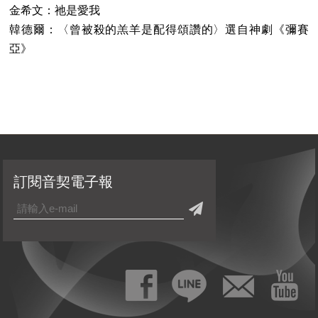
金希文：祂是愛我
韓德爾：〈曾被殺的羔羊是配得頌讚的〉選自神劇《彌賽
亞》
訂閱音契電子報