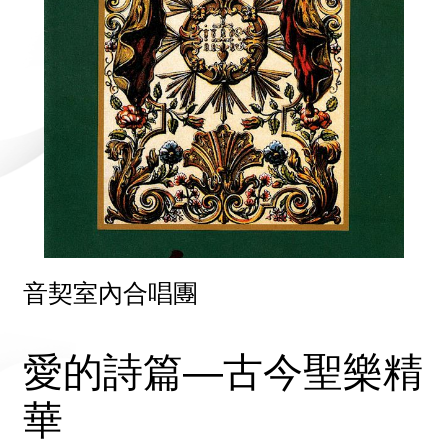
音契室內合唱團
愛的詩篇—古今聖樂精
華