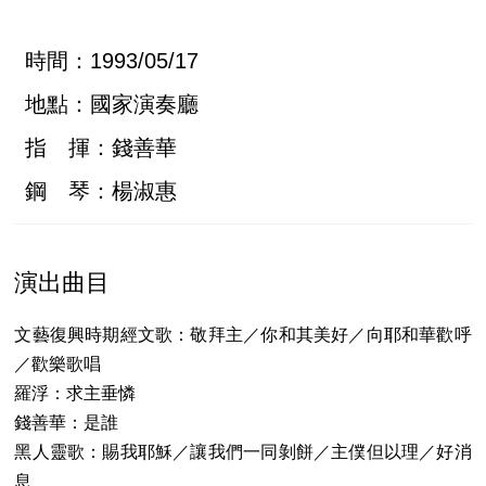
時間：1993/05/17
地點：國家演奏廳
指 揮：錢善華
鋼 琴：楊淑惠
演出曲目
文藝復興時期經文歌：敬拜主／你和其美好／向耶和華歡呼
／歡樂歌唱
羅浮：求主垂憐
錢善華：是誰
黑人靈歌：賜我耶穌／讓我們一同剝餅／主僕但以理／好消
息