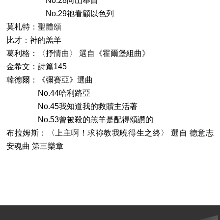
No.28向山舉目
No.29祂看顧以色列
莫札特：聖體頌
比才：神的羔羊
葛利格：〈抒情曲〉 選自《霍爾堡組曲》
金希文：詩篇145
韓德爾：《彌賽亞》選曲
No.44哈利路亞
No.45我知道我的救贖主活著
No.53曾被殺的羔羊是配得頌讚的
布拉姆斯：〈上主啊！求祢教我曉得生之終〉 選自 德意志
安魂曲 第三樂章