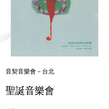
音契音樂會－台北
聖誕音樂會