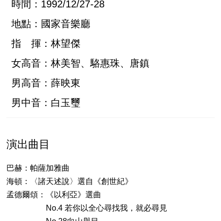
時間：1992/12/27-28
地點：國家音樂廳
指 揮：林望傑
女高音：林美智、駱惠珠、唐鎮
男高音：薛映東
男中音：白玉璽
演出曲目
巴赫：帕薩加雅曲
海頓：〈諸天述說〉選自《創世紀》
孟德爾頌：《以利亞》選曲
No.4 若你以全心尋找我，就必尋見