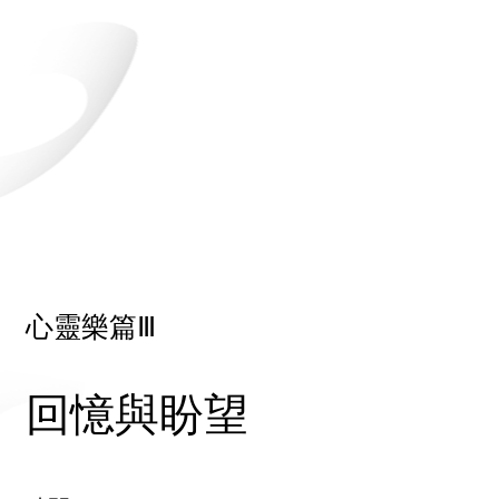
心靈樂篇Ⅲ
回憶與盼望