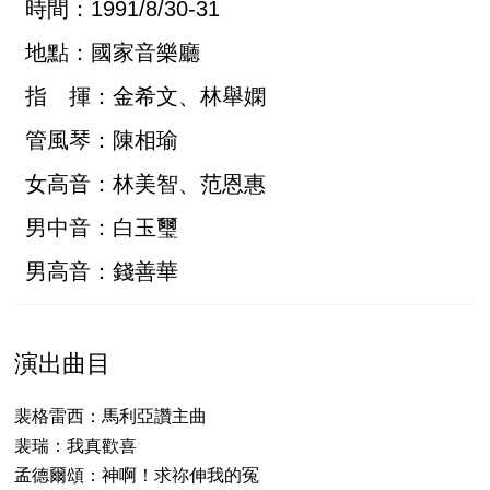
時間：1991/8/30-31
地點：國家音樂廳
指 揮：金希文、林舉嫻
管風琴：陳相瑜
女高音：林美智、范恩惠
男中音：白玉璽
男高音：錢善華
演出曲目
裴格雷西：馬利亞讚主曲
裴瑞：我真歡喜
孟德爾頌：神啊！求祢伸我的冤