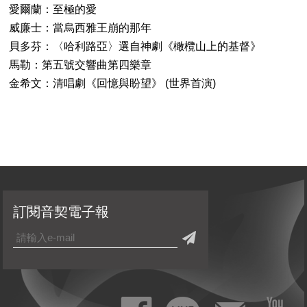
愛爾蘭：至極的愛
威廉士：當烏西雅王崩的那年
貝多芬：〈哈利路亞〉選自神劇《橄欖山上的基督》
馬勒：第五號交響曲第四樂章
金希文：清唱劇《回憶與盼望》 (世界首演)
訂閱音契電子報