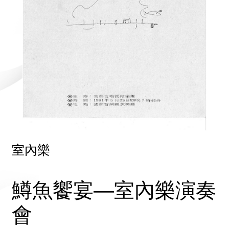
室內樂
鱒魚饗宴—室內樂演奏
會