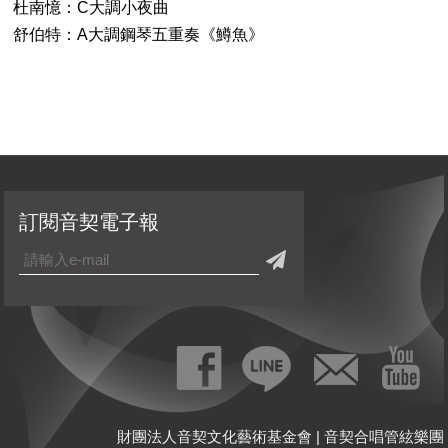
杜南憶：C大調小夜曲
舒伯特：A大調鋼琴五重奏《鱒魚》
訂閱音契電子報
財團法人音契文化藝術基金會 | 音契合唱管絃樂團