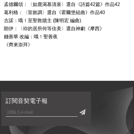
孟德爾頌：〈如鹿渴慕清泉〉選自《詩篇42篇》作品42
葛利格：〈宣敘調〉選自《霍爾堡組曲》作品40
古諾：哦！至聖救贖主 (陳明宏 編曲)
朗伊：〈祢的居所何等佳美〉選自神劇《摩西》
錢善華 改編：哦！聖善夜
《齊來崇拜》
訂閱音契電子報