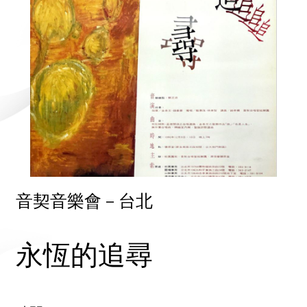
音契音樂會－台北
永恆的追尋