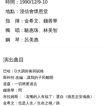
時間：1990/12/9-10
地點：浸信會懷恩堂
指 揮：金希文、錢善華
獨 唱：駱惠珠、林美智
鋼 琴：呂美惠
演出曲目
巴哈：D大調前奏與賦格
斯科特 改編：讓我的子民離開
道森：一切將要過去
錢善華：問
布拉姆斯：〈哀慟的人有福了〉選自《德意志安魂曲》
金希文：也是人生／生命之糧／路