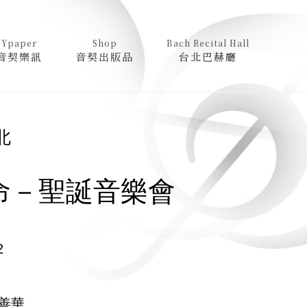
Ypaper
Shop
Bach Recital Hall
音契樂訊
音契出版品
台北巴赫廳
北
命－聖誕音樂會
2
善華