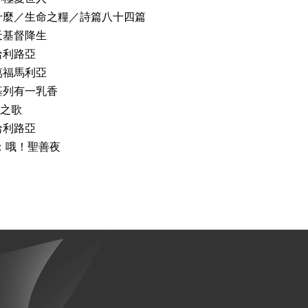
什麼／生命之糧／詩篇八十四篇
天基督降生
哈利路亞
萬福馬利亞
基列有一乳香
弦之歌
哈利路亞
：哦！聖善夜