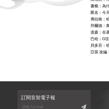
書樵：為
匿名：今
弗拉格：
拜爾德：
道森：在
巴哈：G
貝多芬：
亞當 改編
訂閱音契電子報