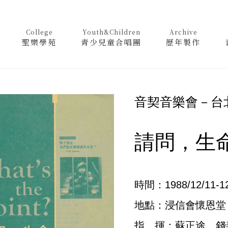
College
Youth&Children
Archive
聖樂學苑
青少兒童合唱團
歷年製作
音契音樂會－台
請問，生
時間：1988/12/11-1
地點：浸信會懷恩堂
指 揮：蘇正途、錢