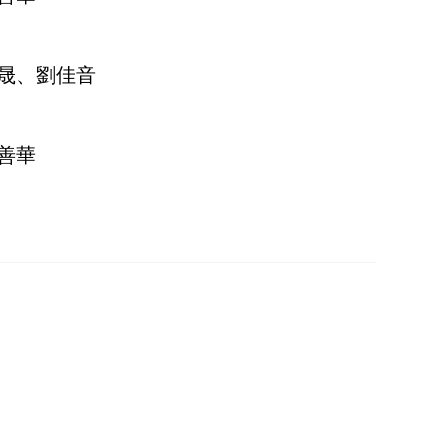
晟、劉佳音
善華