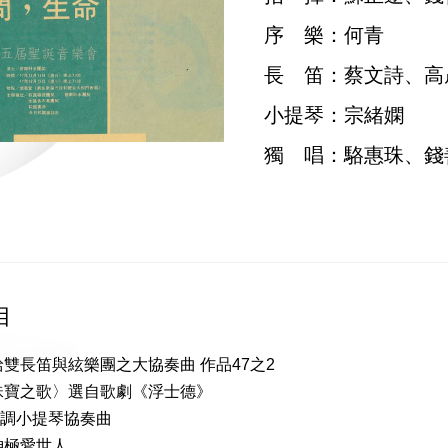
序 樂：何青
長 笛：蔡文詩、高
小提琴：宗緒嫻
獨 唱：駱惠珠、錢
目
雙長笛與絃樂團之大協奏曲 作品47之2
珠寶之歌〉選自歌劇《浮士德》
大調小提琴協奏曲
神極愛世人