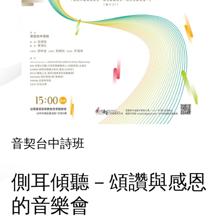
音契台中詩班
側耳傾聽－頌讚與感恩
的音樂會