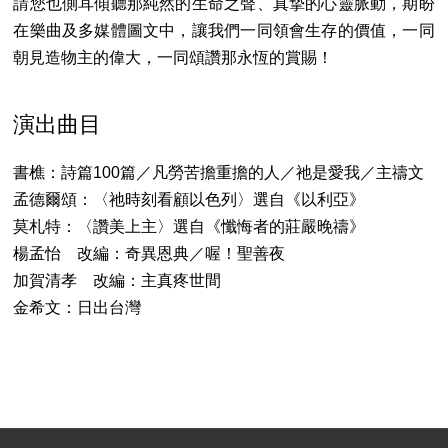
請您也側耳傾聽那純然的生命之聲、真摯的心靈脈動，期盼
在樂曲及多媒體圖文中，讓我們一同領會生存的價值，一同
朝見造物主的偉大，一同頌讚那永恆的賞賜！
演出曲目
書樵：詩篇100篇／凡勞苦擔重擔的人／祂是愛我／主禱文
孟德爾頌：〈祂時刻看顧以色列〉選自《以利亞》
莫札特：〈讚美上主〉選自《懺悔者的莊嚴晚禱》
楊孟怡 改編：奇異恩典／喔！聖善夜
加賀清孝 改編：主真疼世間
金希文：日出台灣