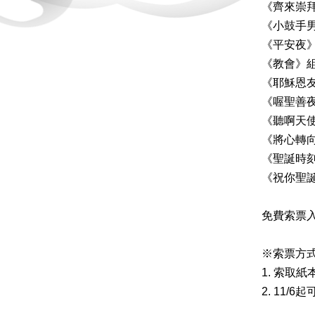
《齊來崇拜
《小鼓手男
《平安夜》
《教會》組
《耶穌恩友
《喔聖善夜
《聽啊天使
《將心轉向
《聖誕時刻
《祝你聖誕
免費索票
※索票方
1. 索取
2. 11/