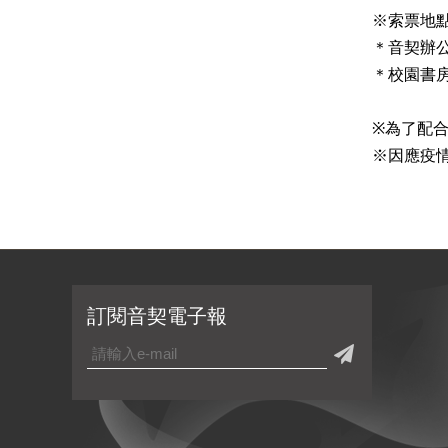
※索票地
＊音契辦公室
＊校園書房|
※為了配合
※因應疫
訂閱音契電子報