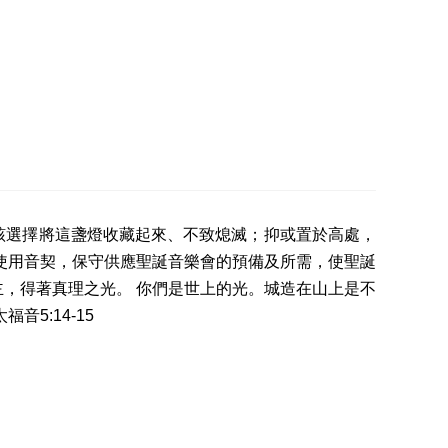
該選擇將這盞燈收藏起來、不致熄滅；抑或置於高處，
使用音契，保守供應聖誕音樂會的預備及所需，使聖誕
，得著真理之光。 你們是世上的光。城造在山上是不
5:14-15