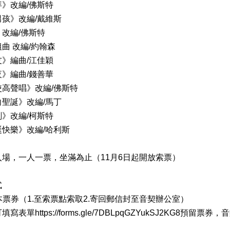
》改編/佛斯特
孩》改編/戴維斯
改編/佛斯特
曲 改編/約翰森
》編曲/江佳穎
》編曲/錢善華
高聲唱》改編/佛斯特
聖誕》改編/馬丁
》改編/柯斯特
快樂》改編/哈利斯
入場，一人一票，坐滿為止（11月6日起開放索票）
式
紙本票券（1.至索票點索取2.寄回郵信封至音契辦公室）
6起可填寫表單https://forms.gle/7DBLpqGZYukSJ2K