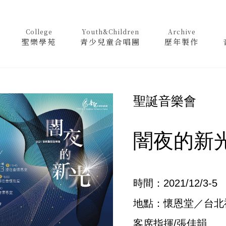
College
Youth&Children
Archive
聖樂學苑
青少兒童合唱團
歷年製作
聖誕音樂會
闇夜的新
時間：2021/12/3-5
地點：懷恩堂／台北
客席指揮/張佳韻