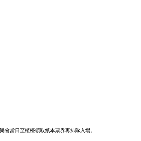
G8預留票券，音樂會當日至櫃檯領取紙本票券再排隊入場。