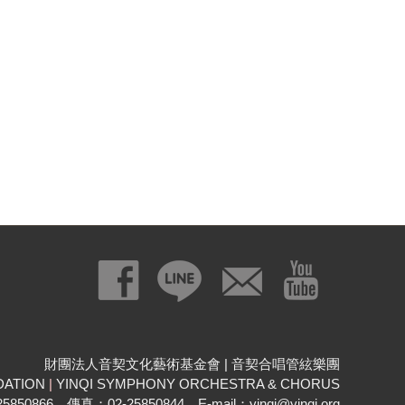
財團法人音契文化藝術基金會 | 音契合唱管絃樂團
DATION
|
YINQI SYMPHONY ORCHESTRA & CHORUS
850866 傳真：02-25850844 E-mail：yinqi@yinqi.org