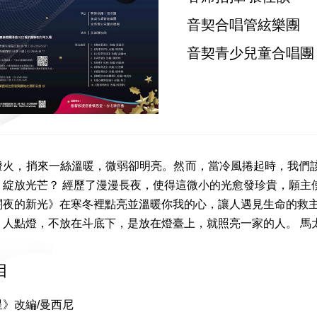
音契合唱管絃樂團
音契青少兒童合唱團
燈火，捎來一絲溫暖，微弱卻明亮。然而，當冷風捲起時，我們
、綻放光芒？ 經歷了漫漫長夜，使得這微小的光愈發珍貴，願主
闇夜的新光》在寒冬裡點亮並溫暖你我的心，讓人遇見生命的救主
人點燈，不放在斗底下，是放在燈臺上，就照亮一家的人。 馬太福音
目
》改編/曼西尼