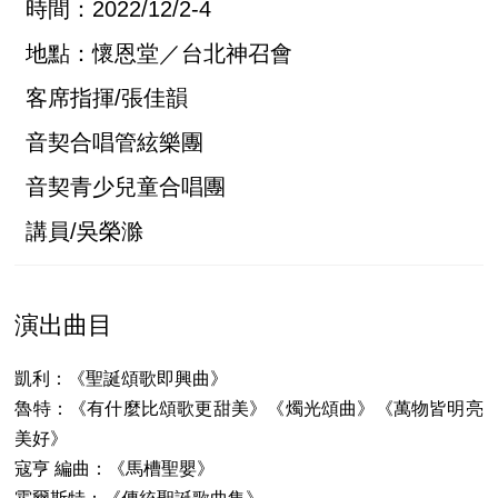
時間：2022/12/2-4
地點：懷恩堂／台北神召會
客席指揮/張佳韻
音契合唱管絃樂團
音契青少兒童合唱團
講員/吳榮滁
演出曲目
凱利：《聖誕頌歌即興曲》
魯特：《有什麼比頌歌更甜美》《燭光頌曲》《萬物皆明亮
美好》
寇亨 編曲：《馬槽聖嬰》