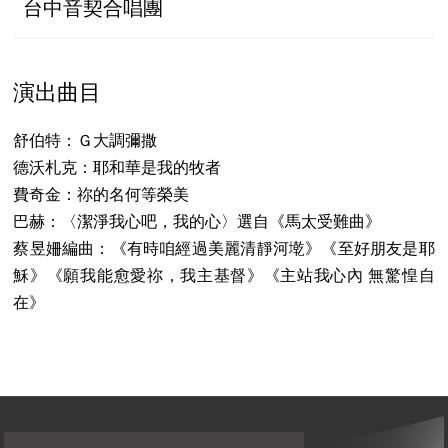
台中音契合唱團
演出曲目
舒伯特：Ｇ大調彌撒
德沃札克：耶和華是我的牧者
費奇金：祢的名何等榮美
巴赫：〈潔淨我心吧，我的心〉選自《馬太受難曲》
蔡昱姍編曲：《有時咱經過美麗清靜河墘》《至好朋友是耶
穌》《願我能愈愛祢，我主基督》《主站我心內 無驚惶自
在》