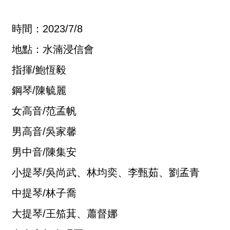
時間：2023/7/8
地點：水湳浸信會
指揮/鮑恆毅
鋼琴/陳毓麗
女高音/范孟帆
男高音/吳家馨
男中音/陳集安
小提琴/吳尚武、林均奕、李甄茹、劉孟青
中提琴/林子喬
大提琴/王笳萁、蕭督娜