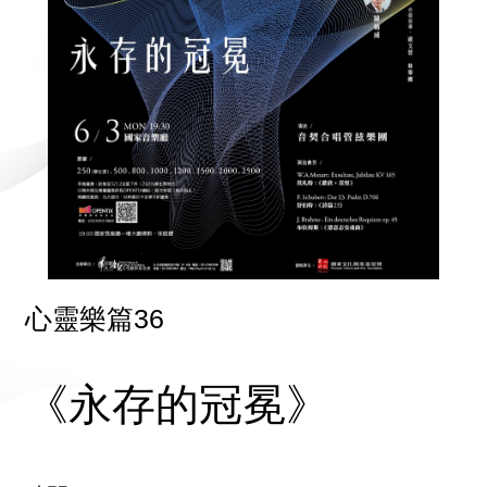
心靈樂篇36
《永存的冠冕》