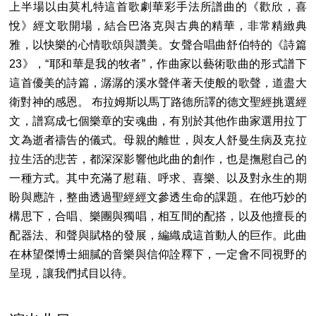
上半場以由莫札特這首歌劇華彩手法所譜曲的《歡欣，喜
悅》經文歌開場，結合巴洛克與古典的精華，非常精緻典
雅，以快樂的心情歌頌與讚美。女聲合唱曲舒伯特的《詩篇
23》，“耶和華是我的牧者”，作曲家以藝術歌曲的形式譜下
這首優美的詩篇，潺潺的溪水聲伴著天使般的歌聲，道盡大
衛對神的感恩。 布拉姆斯以馬丁路德所譯的德文聖經挑選經
文，譜寫成七個樂章的安魂曲，有別於其他作曲家選用拉丁
文為逝者禱告的儀式。母親的離世，與友人舒曼生病及克拉
拉生活的悲苦，都深深影響他此曲的創作，也是撫慰自己的
一種方式。其中充滿了慰藉、呼求、喜樂、以及對永生的期
盼與應許，整曲透過聖經經文參透生命的課題。在他巧妙的
構思下，合唱、樂團與獨唱，相互間的配搭，以及他擅長的
配器法、和聲與賦格的發展，編織成這首動人的巨作。此曲
在林望傑博士細膩的音樂與信仰詮釋下，一定會不同視野的
呈現，讓我們拭目以待。