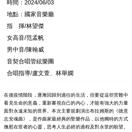
時間：2024/06/03
地點：國家音樂廳
指 揮/林望傑
女高音/范孟帆
男中音/陳翰威
音契合唱管絃樂團
合唱指導/盧文萱、林舉嫻
在後疫情階段，逐漸回歸到過往的生活，但要從這些苦難中
看見生命的意義，重新審視自己的內心，才能有強大的力量
面對永遠未知的世界。本次主要規劃演出布拉姆斯的《德意
志安魂曲》，是作曲家最經典的聖樂作品，以他獨特的方式
撫慰在世者的心靈，思考人生必經的過程及對永世的盼望。