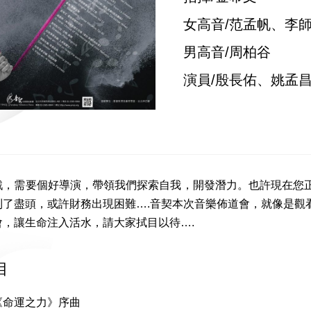
女高音/范孟帆、李
男高音/周柏谷
演員/殷長佑、姚孟昌
戲，需要個好導演，帶領我們探索自我，開發潛力。也許現在您
到了盡頭，或許財務出現困難….音契本次音樂佈道會，就像是觀
會，讓生命注入活水，請大家拭目以待….
目
《命運之力》序曲