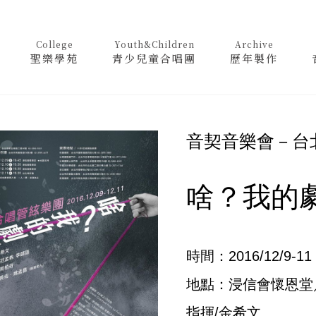
College
Youth&Children
Archive
聖樂學苑
青少兒童合唱團
歷年製作
音契音樂會－台
啥？我的
時間：2016/12/9-11
地點：浸信會懷恩堂
指揮/金希文