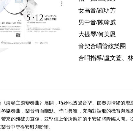
女高音/羅明芳
男中音/陳翰威
大提琴/何美恩
音契合唱管絃樂團
合唱指導/盧文萱、
斯《海頓主題變奏曲》展開，巧妙地透過音型、節奏與情緒的層
提琴協奏曲，樂音時而幽默、時而典雅，充滿對話般的機智與溫
爭帶來的殘破與哀傷，並堅信上帝所應許的平安終將降臨人間。
在樂音中尋得安慰與盼望。