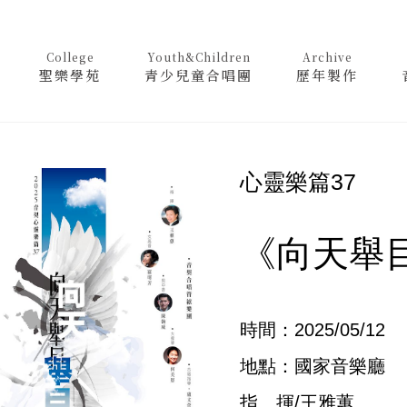
College
Youth&Children
Archive
聖樂學苑
青少兒童合唱團
歷年製作
心靈樂篇37
《向天舉
時間：2025/05/12
地點：國家音樂廳
指 揮/王雅蕙