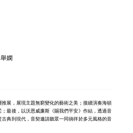
林舉嫻
層推展，展現主題無窮變化的藝術之美；接續演奏海頓
柔；最後，以沃恩威廉斯《賜我們平安》作結，透過音
從古典到現代，音契邀請聽眾一同徜徉於多元風格的音