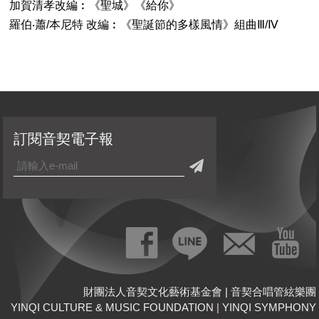
加賀清孝改編︰《聖城》《給你》
羅伯‧蕭/本尼特 改編︰《聖誕節的多樣風情》組曲Ⅲ/Ⅳ
訂閱音契電子報
財團法人音契文化藝術基金會 | 音契合唱管絃樂團
YINQI CULTURE & MUSIC FOUNDATION
|
YINQI SYMPHONY