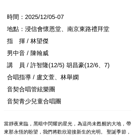
時間：2025/12/05-07
地點：浸信會懷恩堂、南京東路禮拜堂
指 揮 / 林望傑
男中音 / 陳翰威
講 員 / 許智隆(12/5) 胡昌豪(12/6、7)
合唱指導 / 盧文萱、林舉嫻
音契合唱管絃樂團
音契青少兒童合唱團
當靜夜來臨，黑暗中閃耀的星光，為這尚未甦醒的大地，帶
來那永恆的盼望，我們將歡欣迎接新生的光明。 聖誕季節，