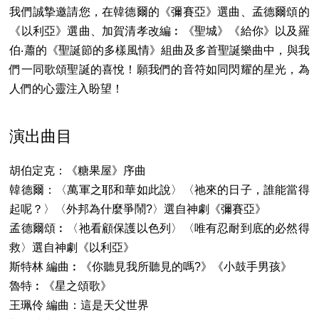
我們誠摯邀請您，在韓德爾的《彌賽亞》選曲、孟德爾頌的
《以利亞》選曲、加賀清孝改編︰《聖城》《給你》以及羅
伯‧蕭的《聖誕節的多樣風情》組曲及多首聖誕樂曲中，與我
們一同歌頌聖誕的喜悅！願我們的音符如同閃耀的星光，為
人們的心靈注入盼望！
演出曲目
胡伯定克：《糖果屋》序曲
韓德爾：〈萬軍之耶和華如此說〉〈祂來的日子，誰能當得
起呢？〉〈外邦為什麼爭鬧?〉選自神劇《彌賽亞》
孟德爾頌︰〈祂看顧保護以色列〉〈唯有忍耐到底的必然得
救〉選自神劇《以利亞》
斯特林 編曲︰《你聽見我所聽見的嗎?》《小鼓手男孩》
魯特︰《星之頌歌》
​王珮伶 編曲：這是天父世界