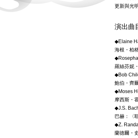
更新與光
演出曲
◆Elaine Ha
海根・柏
◆Rosephan
羅絲芬妮
◆Bob Chilco
鮑伯・齊
◆Moses Hog
摩西斯・
◆J.S. Bac
巴赫：〈耶
◆Z. Randal
蘭德爾・