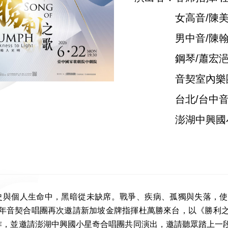
女高音/陳美
男中音/陳翰
鋼琴/蕭宏浥
音契室內樂
台北/台中音契合
澎湖中興國小星
史與個人生命中，黑暗從未缺席。戰爭、疾病、孤獨與失落，使
26 年音契合唱團再次邀請新加坡金牌指揮杜萬勝來台，以《勝
作，並邀請澎湖中興國小星奇合唱團共同演出，邀請聽眾踏上一