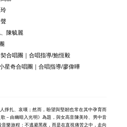
玲
聲
、陳毓麗
團
唱團｜合唱指導/鮑恆毅
奇合唱團｜合唱指導/廖偉曄
人掙扎、哀嘆；然而，盼望與堅韌也常在其中孕育而
利之歌－由幽暗入光明》為題，與女高音陳美玲、男中音
段音樂旅程：不逃避黑夜，而是在直視痛苦之中，走向