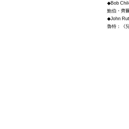
◆Bob Chilco
鮑伯・齊
◆John Rutt
魯特：《