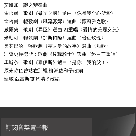
艾爾加：謎之變奏曲
雷哈爾：歌劇《微笑之國》選曲〈你是我全心所愛〉
雷哈爾：輕歌劇《風流寡婦》選曲〈薇莉雅之歌〉
威爾第：歌劇《弄臣》選曲 四重唱〈愛情的美麗女兒〉
米勒可：輕歌劇《加斯帕隆》選曲〈暗紅玫瑰〉
奧芬巴哈：輕歌劇《霍夫曼的故事》選曲〈船歌〉
理查史特勞斯：歌劇《玫瑰騎士》選曲〈終曲三重唱〉
馬斯奈：歌劇《泰伊斯》選曲〈是你，我的父！〉
原來你也曾站在那裡 柳瀨佐和子改編
聖城 亞當斯/加賀清孝改編
訂閱音契電子報