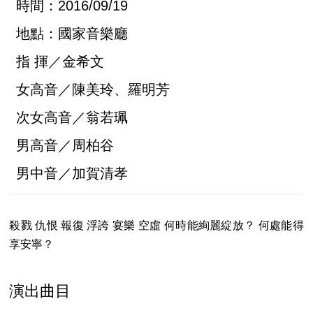
時間：2016/09/19
地點：國家音樂廳
指 揮／金希文
女高音／陳美玲、羅明芳
次女高音／翁若珮
男高音／周柏谷
男中音／加賀清孝
殺戮 仇恨 報復 浮誇 宴樂 空虛 何時能絢麗綻放？ 何處能得
享安寧？
演出曲目