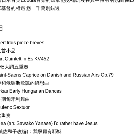
--- 聽過日本音契Euodia音樂的聽眾 想必都沉浸在其中特有的氛圍 由Eu
穌基督的相遇 您 千萬別錯過
目
ert trois piece breves
三首小品
rt Quintett in Es KV452
降E大調五重奏
int-Saens Caprice on Danish and Russian Airs Op.79
麥和俄羅斯歌謠的綺想曲
rkas Early Hungarian Dances
早期匈牙利舞曲
oulenc Sextuor
六重奏
ea (arr. Sawako Yanase) I'd rather have Jesus
瀨佐和子改編)：我寧願有耶穌