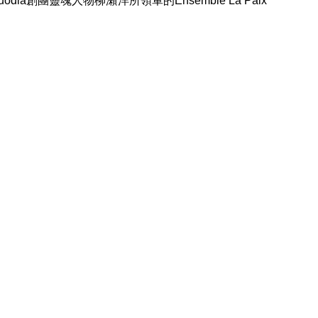
odia創團靈魂人物柳瀨洋所領軍的Ensemble La Paix