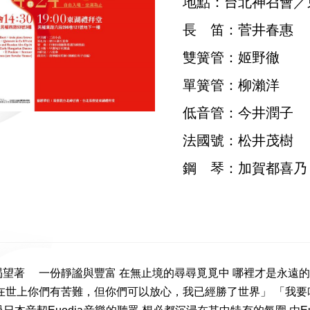
地點：台北神召會／
長 笛：菅井春惠
雙簧管：姬野徹
單簧管：柳瀨洋
低音管：今井潤子
法國號：松井茂樹
鋼 琴：加賀都喜乃
渴望著 一份靜謐與豐富 在無止境的尋尋覓覓中 哪裡才是永遠的
世上你們有苦難，但你們可以放心，我已經勝了世界」 「我要叫你們在我裡面