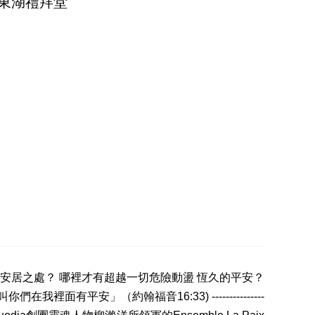
東湖禮拜堂
安居之處？ 哪裡才有超越一切危險動盪 恆久的平安？
有平安」（約翰福音16:33) ---------------