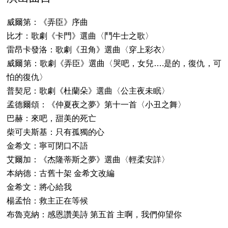
威爾第：《弄臣》序曲
比才：歌劇《卡門》選曲〈鬥牛士之歌〉
雷昂卡發洛：歌劇《丑角》選曲〈穿上彩衣〉
威爾第：歌劇《弄臣》選曲〈哭吧，女兒….是的，復仇，可
怕的復仇〉
普契尼：歌劇《杜蘭朵》選曲〈公主夜未眠〉
孟德爾頌：《仲夏夜之夢》第十一首〈小丑之舞〉
巴赫：來吧，甜美的死亡
柴可夫斯基：只有孤獨的心
金希文：寧可閉口不語
艾爾加：《杰隆蒂斯之夢》選曲〈輕柔安詳〉
本納德：古舊十架 金希文改編
金希文：將心給我
楊孟怡：救主正在等候
布魯克納：感恩讚美詩 第五首 主啊，我們仰望你