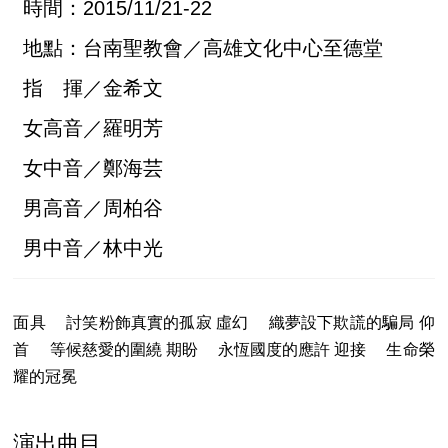
時間：2015/11/21-22
地點：台南聖教會／高雄文化中心至德堂
指 揮／金希文
女高音／羅明芳
女中音／鄭海芸
男高音／周柏谷
男中音／林中光
面具 討笑粉飾真實的孤寂 虛幻 織夢設下欺謊的騙局 仰
首 等候慈愛的圍繞 期盼 永恆國度的應許 迎接 生命榮
耀的冠冕
演出曲目