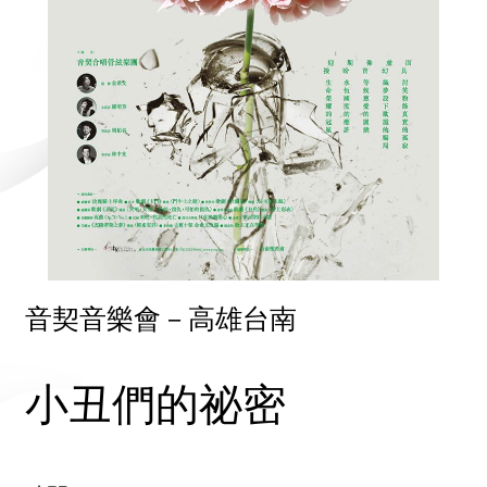
音契音樂會－高雄台南
小丑們的祕密