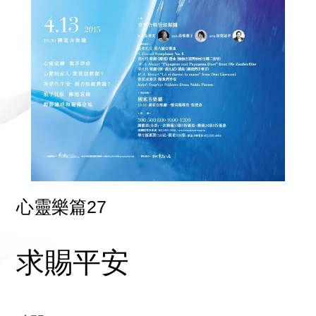
心靈樂篇27
求賜平安