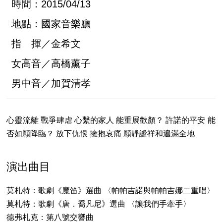
時間：2015/04/13
地點：國家音樂廳
指 揮／金希文
女高音／高橋薰子
男中音／加賀清孝
心靈流離 戰爭肆虐 心繫的家人 能重展歡顏？ 許諾的平安 能
否如願降臨？ 放下仇恨 擁抱哀痛 願靜謐祥和遍滿全地
演出曲目
莫札特：歌劇《魔笛》選曲 〈帕帕吉諾與帕帕吉娜二重唱〉
莫札特：歌劇《唐．喬凡尼》選曲 〈讓我們手牽手〉
德弗札克：第八號交響曲