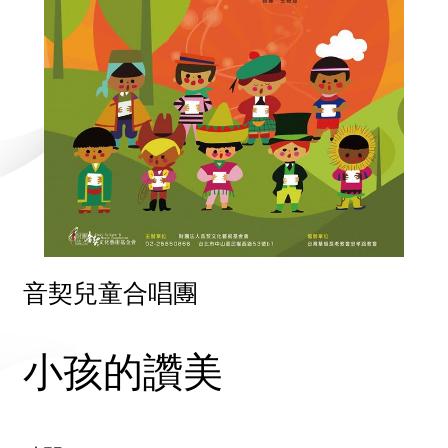
音契兒童合唱團
小孩的讚美