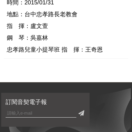
時間：2015/01/31
地點：台中忠孝路長老教會
指 揮：盧文萱
鋼 琴：吳嘉林
忠孝路兒童小提琴班 指 揮：王奇恩
訂閱音契電子報