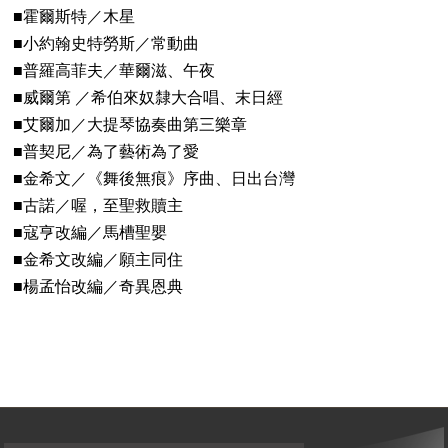
■霍爾斯特／木星
■小約翰史特勞斯／常動曲
■普羅高菲夫／華爾滋、午夜
■威爾第 ／希伯來奴隸大合唱、末日經
■艾爾加／大提琴協奏曲第三樂章
■普契尼／為了藝術為了愛
■金希文／《舞後無痕》序曲、日出台灣
■古諾／喔，至聖救贖主
■寇亨改編／馬槽聖嬰
■金希文改編／願主同住
■楊孟怡改編／奇異恩典