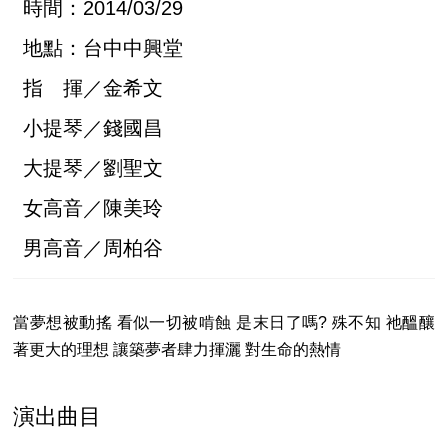
時間：2014/03/29
地點：台中中興堂
指 揮／金希文
小提琴／錢國昌
大提琴／劉聖文
女高音／陳美玲
男高音／周柏谷
當夢想被動搖 看似一切被啃蝕 是末日了嗎? 殊不知 祂醞釀
著更大的理想 讓築夢者肆力揮灑 對生命的熱情
演出曲目