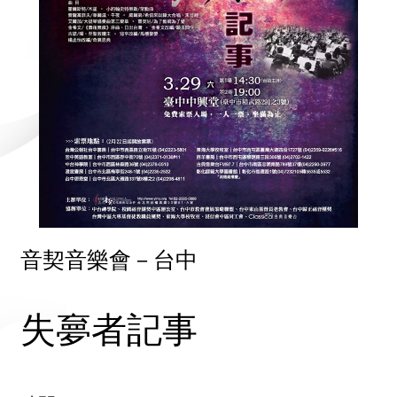
音契音樂會－台中
失夣者記事