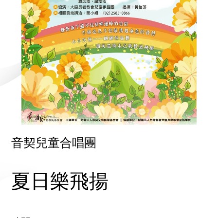
音契兒童合唱團
夏日樂飛揚