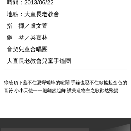
時間：2013/06/22
地點：大直長老教會
指 揮／盧文萱
鋼 琴／吳嘉林
音契兒童合唱團
大直長老教會兒童手鐘團
綠蔭頂下蓋不住夏蟬蟋蟀的喧鬧 手鐘也忍不住敲搖起金色的
音符 小小天使一一翩翩然起舞 讚美造物主之歌歡然飛揚